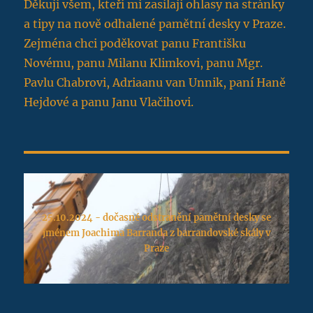
Děkuji všem, kteří mi zasílají ohlasy na stránky
a tipy na nově odhalené pamětní desky v Praze.
Zejména chci poděkovat panu Františku
Novému, panu Milanu Klimkovi, panu Mgr.
Pavlu Chabrovi, Adriaanu van Unnik, paní Haně
Hejdové a panu Janu Vlačihovi.
25.10.2024 - dočasné odstranění pamětní desky se
jménem Joachima Barranda z barrandovské skály v
Praze