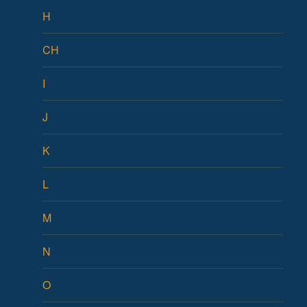
H
CH
I
J
K
L
M
N
O