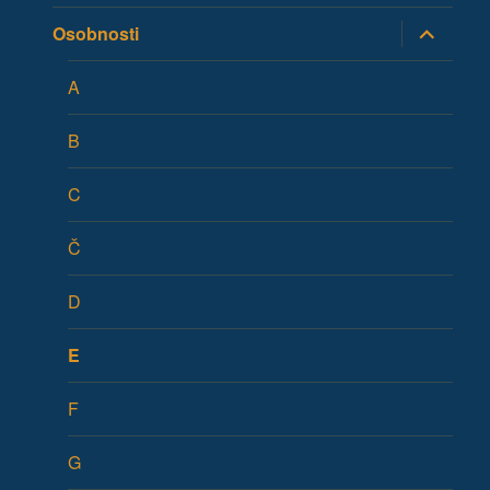
položky
Zobrazit
Osobnosti
podřazen
položky
A
B
C
Č
D
E
F
G