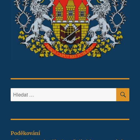
HLE
Hledat:
Poděkování