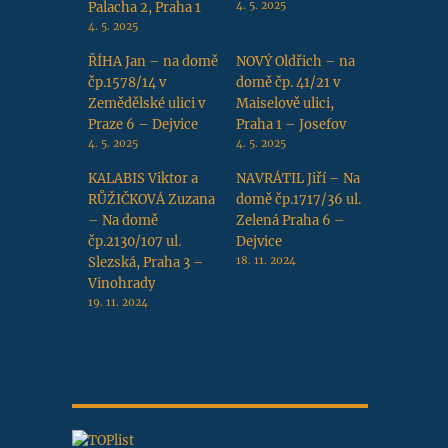
Palacha 2, Praha 1
4. 5. 2025
4. 5. 2025
ŘÍHA Jan – na domě
NOVÝ Oldřich – na
čp.1578/14 v
domě čp. 41/21 v
Zemědělské ulici v
Maiselově ulici,
Praze 6 – Dejvice
Praha 1 – Josefov
4. 5. 2025
4. 5. 2025
KALABIS Viktor a
NAVRÁTIL Jiří – Na
RŮŽIČKOVÁ Zuzana
domě čp.1717/36 ul.
– Na domě
Zelená Praha 6 –
čp.2130/107 ul.
Dejvice
Slezská, Praha 3 –
18. 11. 2024
Vinohrady
19. 11. 2024