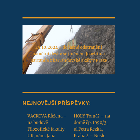
25.10.2024 - dočasné odstranění
pamětní desky se jménem Joachima
Barranda z barrandovské skály v Praze
NEJNOVĚJŠÍ PŘÍSPĚVKY:
VACKOVÁ Růžena –
HOLÝ Tomáš – na
na budově
domě čp. 1090/3,
Filozofické fakulty
ul.Petra Rezka,
UK, nám. Jana
Praha 4 – Nusle