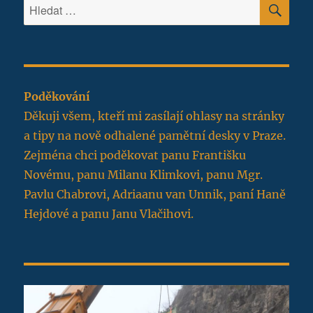
HLE
Hledat:
Poděkování
Děkuji všem, kteří mi zasílají ohlasy na stránky
a tipy na nově odhalené pamětní desky v Praze.
Zejména chci poděkovat panu Františku
Novému, panu Milanu Klimkovi, panu Mgr.
Pavlu Chabrovi, Adriaanu van Unnik, paní Haně
Hejdové a panu Janu Vlačihovi.