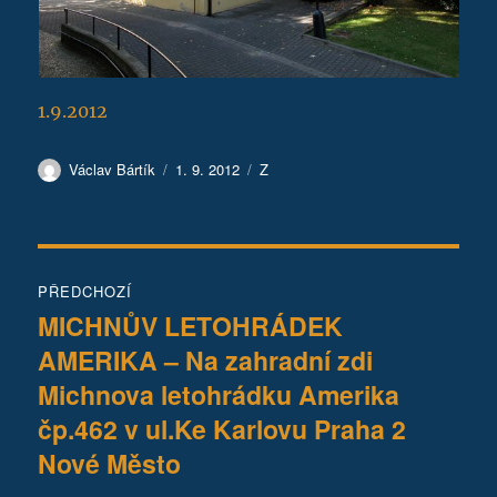
1.9.2012
Autor:
Publikováno:
Rubriky:
Václav Bártík
1. 9. 2012
Z
Navigace
PŘEDCHOZÍ
pro
MICHNŮV LETOHRÁDEK
Předchozí
AMERIKA – Na zahradní zdi
příspěvek:
příspěvek
Michnova letohrádku Amerika
čp.462 v ul.Ke Karlovu Praha 2
Nové Město