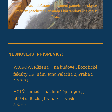
25.10.2024 - dočasné odstranění pamětní desky se
jménem Joachima Barranda z barrandovské skály v
Praze
NEJNOVĚJŠÍ PŘÍSPĚVKY:
VACKOVÁ Růžena – na budově Filozofické
fakulty UK, nám. Jana Palacha 2, Praha 1
4. 5. 2025
HOLÝ Tomáš – na domě čp. 1090/3,
ul.Petra Rezka, Praha 4 – Nusle
4. 5. 2025