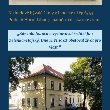
Na budově bývalé školy v Libocké ul.čp.6/43
Praha 6 Horní Liboc je pamětní deska s textem:
„Zde mládež učil a vychovával ředitel Jan
Zelenka-Hajský. Dne 11.VI.1942 obětoval život pro
vlast.“