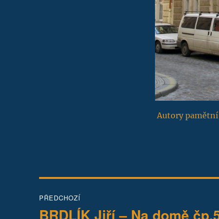
Autory pamětní 
Navigace
PŘEDCHOZÍ
pro
BRDLÍK Jiří – Na domě čp.5
Předchozí