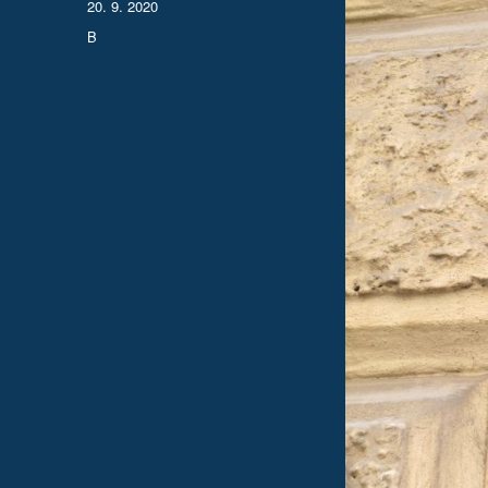
Publikováno:
20. 9. 2020
Rubriky:
B