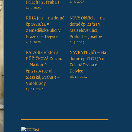
Palacha 2, Praha 1
4. 5. 2025
4. 5. 2025
ŘÍHA Jan – na domě
NOVÝ Oldřich – na
čp.1578/14 v
domě čp. 41/21 v
Zemědělské ulici v
Maiselově ulici,
Praze 6 – Dejvice
Praha 1 – Josefov
4. 5. 2025
4. 5. 2025
KALABIS Viktor a
NAVRÁTIL Jiří – Na
RŮŽIČKOVÁ Zuzana
domě čp.1717/36 ul.
– Na domě
Zelená Praha 6 –
čp.2130/107 ul.
Dejvice
Slezská, Praha 3 –
18. 11. 2024
Vinohrady
19. 11. 2024