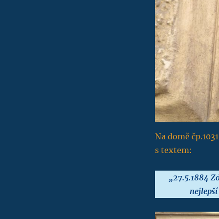
Na domě čp.1031 
s textem:
„27.5.1884 Zd
nejlepší