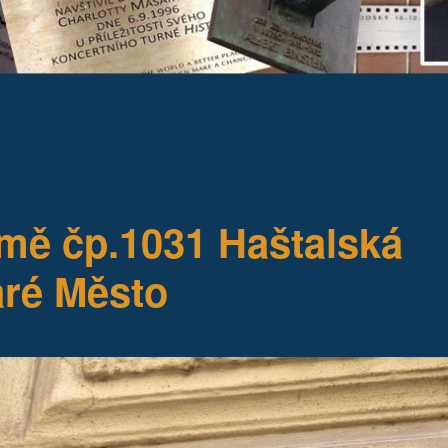
ě čp.1031 Haštalská
aré Město