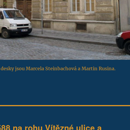
desky jsou Marcela Steinbachová a Martin Rusina.
88 na rohu Vítězné ulice a