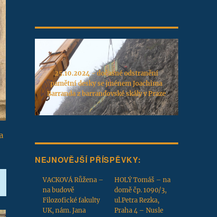
25.10.2024 - dočasné odstranění
pamětní desky se jménem Joachima
Barranda z barrandovské skály v Praze
a
NEJNOVĚJŠÍ PŘÍSPĚVKY:
VACKOVÁ Růžena –
HOLÝ Tomáš – na
na budově
domě čp. 1090/3,
Filozofické fakulty
ul.Petra Rezka,
UK, nám. Jana
Praha 4 – Nusle