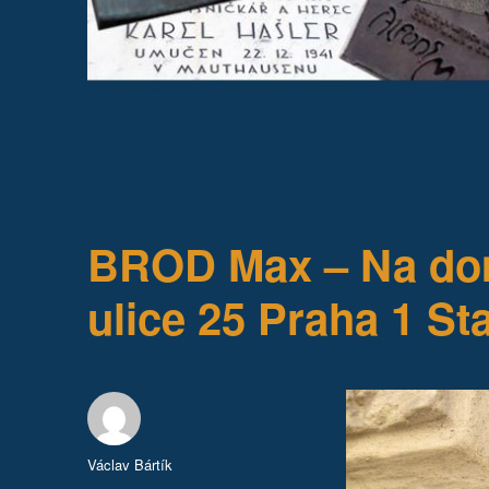
BROD Max – Na dom
ulice 25 Praha 1 St
Autor:
Václav Bártík