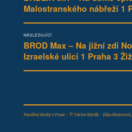
příspěvek:
příspěvek
Malostranského nábřeží 1 
NÁSLEDUJÍCÍ
BROD Max – Na jižní zdi N
Následující
příspěvek:
Izraelské ulici 1 Praha 3 Ži
Pamětní desky v Praze - © Václav Bártík - Jitka Kinterová