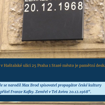
v Haštalské ulici 25 Praha 1 Staré město je pamětní desk
e se narodil Max Brod spisovatel propagátor české kultury
 přítel Franze Kafky. Zemřel v Tel Avivu 20.12.1968“.