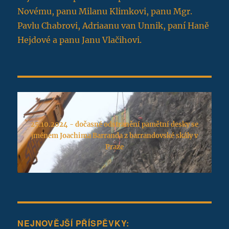
Novému, panu Milanu Klimkovi, panu Mgr.
Pavlu Chabrovi, Adriaanu van Unnik, paní Haně
Hejdové a panu Janu Vlačihovi.
25.10.2024 - dočasné odstranění pamětní desky se
jménem Joachima Barranda z barrandovské skály v
Praze
NEJNOVĚJŠÍ PŘÍSPĚVKY: