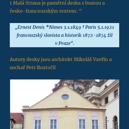
1 Malá Strana je pamětní deska s bustou a
česko-francouzským textem: “
„Ernest Denis *Nimes 3.1.1849 † Paris 5.1.1921
francouzský slavista a historik 1872-1874 žil
v Praze“.
Autory desky jsou architekt Mikoláš Vavřín a
sochař Petr Roztočil