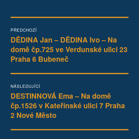
Navigace
PŘEDCHOZÍ
pro
DĚDINA Jan – DĚDINA Ivo – Na
Předchozí
domě čp.725 ve Verdunské ulici 23
příspěvek:
příspěvek
Praha 6 Bubeneč
NÁSLEDUJÍCÍ
DESTINNOVÁ Ema – Na domě
Následující
čp.1526 v Kateřinské ulici 7 Praha
příspěvek:
2 Nové Město