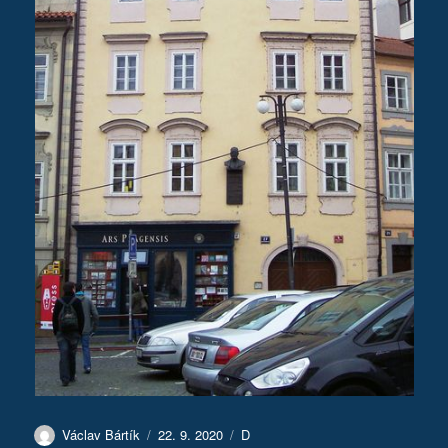
Autor:
Publikováno:
Rubriky:
Václav Bártík
22. 9. 2020
D