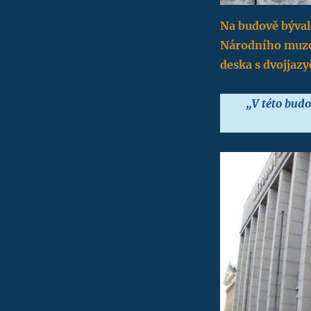
Na budově býva
Národního muzea
deska s dvojjaz
„V této budo