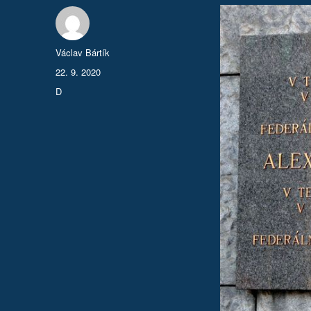
Autor:
Václav Bártík
Publikováno:
22. 9. 2020
Rubriky:
D