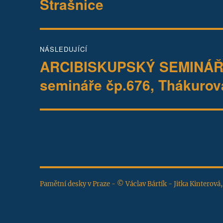
příspěvek
Strašnice
NÁSLEDUJÍCÍ
ARCIBISKUPSKÝ SEMINÁŘ –
Následující
příspěvek:
semináře čp.676, Thákurova
Pamětní desky v Praze - © Václav Bártík - Jitka Kinterová