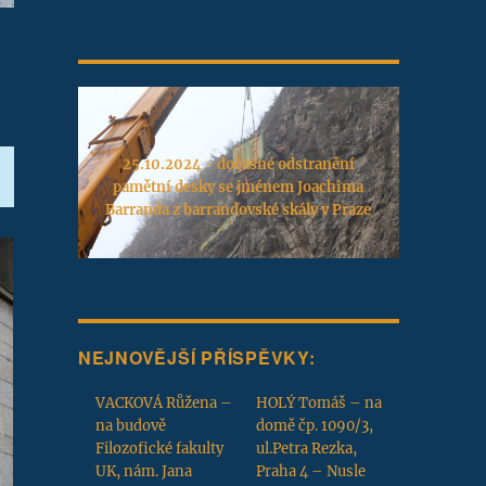
25.10.2024 - dočasné odstranění
pamětní desky se jménem Joachima
Barranda z barrandovské skály v Praze
NEJNOVĚJŠÍ PŘÍSPĚVKY:
VACKOVÁ Růžena –
HOLÝ Tomáš – na
na budově
domě čp. 1090/3,
Filozofické fakulty
ul.Petra Rezka,
UK, nám. Jana
Praha 4 – Nusle