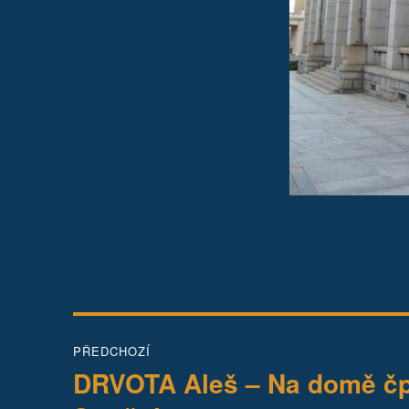
Navigace
PŘEDCHOZÍ
pro
DRVOTA Aleš – Na domě čp.
Předchozí
příspěvek: