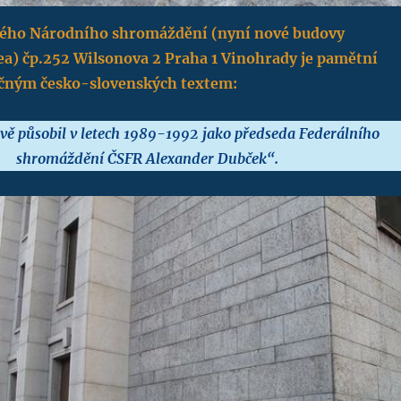
lého Národního shromáždění (nyní nové budovy
) čp.252 Wilsonova 2 Praha 1 Vinohrady je pamětní
yčným česko-slovenských textem:
vě působil v letech 1989-1992 jako předseda Federálního
shromáždění ČSFR Alexander Dubček“.