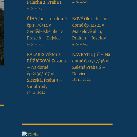
Palacha 2, Praha 1
4. 5. 2025
4. 5. 2025
ŘÍHA Jan – na domě
NOVÝ Oldřich – na
čp.1578/14 v
domě čp. 41/21 v
Zemědělské ulici v
Maiselově ulici,
Praze 6 – Dejvice
Praha 1 – Josefov
4. 5. 2025
4. 5. 2025
KALABIS Viktor a
NAVRÁTIL Jiří – Na
RŮŽIČKOVÁ Zuzana
domě čp.1717/36 ul.
– Na domě
Zelená Praha 6 –
čp.2130/107 ul.
Dejvice
Slezská, Praha 3 –
18. 11. 2024
Vinohrady
19. 11. 2024