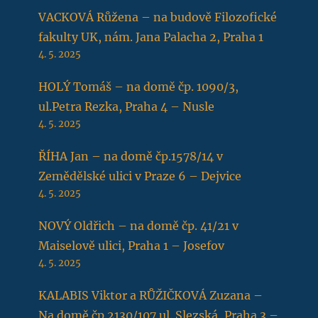
VACKOVÁ Růžena – na budově Filozofické
fakulty UK, nám. Jana Palacha 2, Praha 1
4. 5. 2025
HOLÝ Tomáš – na domě čp. 1090/3,
ul.Petra Rezka, Praha 4 – Nusle
4. 5. 2025
ŘÍHA Jan – na domě čp.1578/14 v
Zemědělské ulici v Praze 6 – Dejvice
4. 5. 2025
NOVÝ Oldřich – na domě čp. 41/21 v
Maiselově ulici, Praha 1 – Josefov
4. 5. 2025
KALABIS Viktor a RŮŽIČKOVÁ Zuzana –
Na domě čp.2130/107 ul. Slezská, Praha 3 –