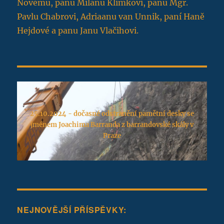
Novému, panu Milanu Klimkovi, panu Mgr.
Pavlu Chabrovi, Adriaanu van Unnik, paní Haně
Hejdové a panu Janu Vlačihovi.
25.10.2024 - dočasné odstranění pamětní desky se
jménem Joachima Barranda z barrandovské skály v
Praze
NEJNOVĚJŠÍ PŘÍSPĚVKY: