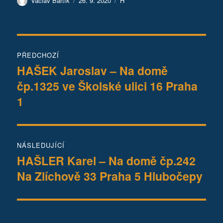
Václav Bártík
26. 9. 2020
H
Navigace
PŘEDCHOZÍ
pro
HAŠEK Jaroslav – Na domě
Předchozí
čp.1325 ve Školské ulici 16 Praha
příspěvek:
příspěvek
1
NÁSLEDUJÍCÍ
HAŠLER Karel – Na domě čp.242
Následující
Na Zlíchově 33 Praha 5 Hlubočepy
příspěvek: