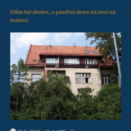
(Dům byl zbořen, o pamětní desce mi není nic
známo)
Autor:
Publikováno:
Rubriky: