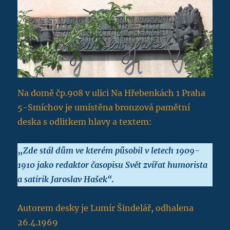
Na domě čp.908 v ulici Na Hřebenkách 1 Praha
5-Smíchov je umístěna bronzová pamětní
deska s odlitkem hlavy a textem:
„
Zde stál dům ve kterém působil v letech 1909-
1910 jako redaktor časopisu Svět zvířat humorista
a satirik Jaroslav Hašek“.
Autorem desky je Lumír Šindelář, odhalena
26.4.1969