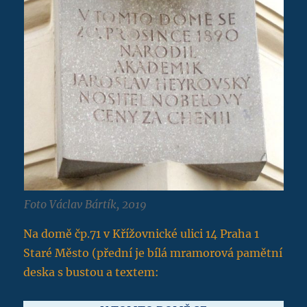
Foto Václav Bártík, 2019
Na domě čp.71 v Křížovnické ulici 14 Praha 1
Staré Město (přední je bílá mramorová pamětní
deska s bustou a textem: