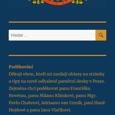
HLE
Hledat:
Poděkování
Děkuji všem, kteří mi zasílají ohlasy na stránky
a tipy na nově odhalené pamětní desky v Praze.
Zejména chci poděkovat panu Františku
Novému, panu Milanu Klimkovi, panu Mgr.
Pavlu Chabrovi, Adriaanu van Unnik, paní Haně
Hejdové a panu Janu Vlačihovi.