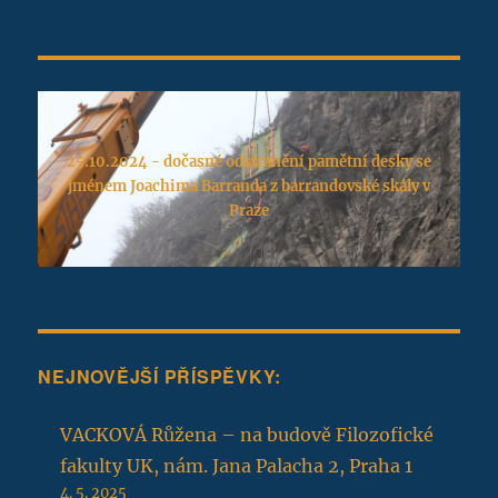
25.10.2024 - dočasné odstranění pamětní desky se
jménem Joachima Barranda z barrandovské skály v
Praze
NEJNOVĚJŠÍ PŘÍSPĚVKY:
VACKOVÁ Růžena – na budově Filozofické
fakulty UK, nám. Jana Palacha 2, Praha 1
4. 5. 2025