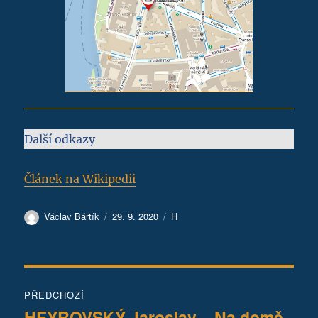
Další odkazy
Článek na Wikipedii
Autor:
Publikováno:
Rubriky:
Václav Bártík
29. 9. 2020
H
Navigace
PŘEDCHOZÍ
pro
HEYROVSKÝ Jaroslav – Na domě
Předchozí