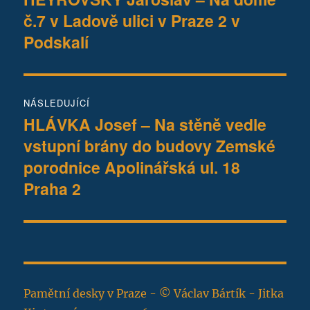
č.7 v Ladově ulici v Praze 2 v
příspěvek:
příspěvek
Podskalí
NÁSLEDUJÍCÍ
HLÁVKA Josef – Na stěně vedle
Následující
vstupní brány do budovy Zemské
příspěvek:
porodnice Apolinářská ul. 18
Praha 2
Pamětní desky v Praze - © Václav Bártík - Jitka