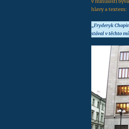
v minulosti býva
hlavy a textem:
„Fryderyk Chopin 
stával v těchto mí