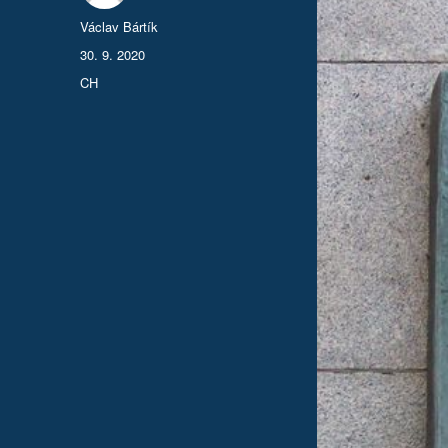
Autor:
Václav Bártík
Publikováno:
30. 9. 2020
Rubriky:
CH