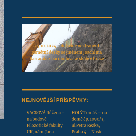
25.10.2024 - dočasné odstranění
pamětní desky se jménem Joachima
Barranda z barrandovské skály v Praze
NEJNOVĚJŠÍ PŘÍSPĚVKY:
VACKOVÁ Růžena –
HOLÝ Tomáš – na
na budově
domě čp. 1090/3,
Filozofické fakulty
ul.Petra Rezka,
UK, nám. Jana
Praha 4 – Nusle