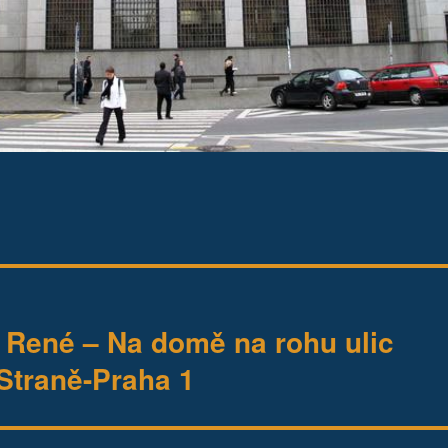
ené – Na domě na rohu ulic
Straně-Praha 1