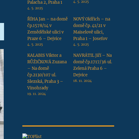
Palacha 2, Praha 1
4. 5. 2025
4. 5. 2025
ŘÍHA Jan – na domě
NOVÝ Oldřich – na
čp.1578/14 v
domě čp. 41/21 v
Zemědělské ulici v
Maiselově ulici,
Praze 6 – Dejvice
Praha 1 – Josefov
4. 5. 2025
4. 5. 2025
KALABIS Viktor a
NAVRÁTIL Jiří – Na
RŮŽIČKOVÁ Zuzana
domě čp.1717/36 ul.
– Na domě
Zelená Praha 6 –
čp.2130/107 ul.
Dejvice
Slezská, Praha 3 –
18. 11. 2024
Vinohrady
19. 11. 2024