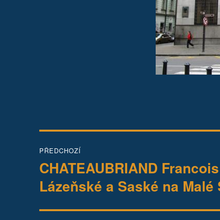
Navigace
PŘEDCHOZÍ
pro
CHATEAUBRIAND Francois R
Předchozí
příspěvek:
příspěvek
Lázeňské a Saské na Malé 