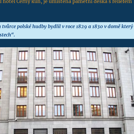
l hotel Černý kůň, je umístěna pamětní deska s reliéfem
tvůrce polské hudby bydlil v roce 1829 a 1830 v domě který
stech“.