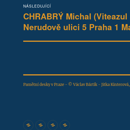
NÁSLEDUJÍCÍ
CHRABRÝ Michal (Viteazul 
Následující
příspěvek:
Nerudově ulici 5 Praha 1 M
Pamětní desky v Praze - © Václav Bártík - Jitka Kinterová
Úvodní
Katalog
Zajímavosti
Napište