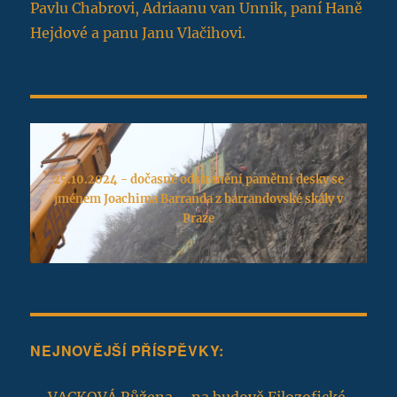
Pavlu Chabrovi, Adriaanu van Unnik, paní Haně
Hejdové a panu Janu Vlačihovi.
25.10.2024 - dočasné odstranění pamětní desky se
jménem Joachima Barranda z barrandovské skály v
Praze
NEJNOVĚJŠÍ PŘÍSPĚVKY:
VACKOVÁ Růžena – na budově Filozofické