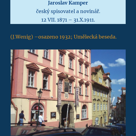
Jaroslav Kamper
český spisovatel a novinář.
12 VII. 1871 – 31.X.1911.
(J.Wenig) –osazeno 1932; Umělecká beseda.