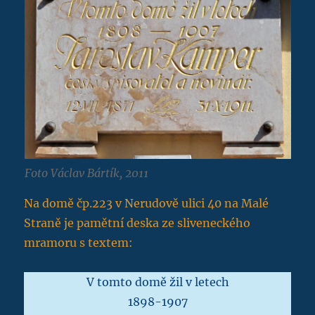
Foto Václav Bártík, 2011
Na domě čp.223 v Nerudově ulici 40 na Malé
Straně je pamětní deska ze sliveneckého
mramoru s textem:
V tomto domě žil v letech
1898-1907