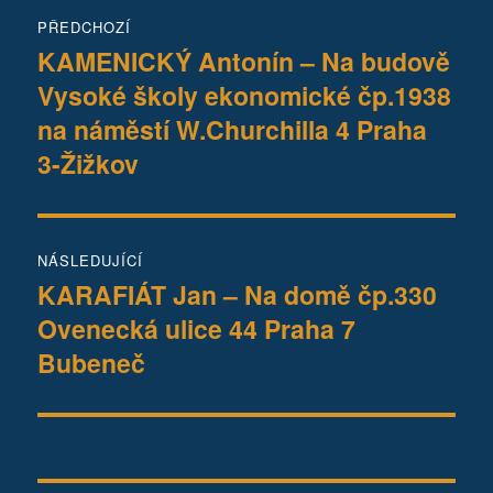
Navigace
PŘEDCHOZÍ
pro
KAMENICKÝ Antonín – Na budově
Předchozí
Vysoké školy ekonomické čp.1938
příspěvek:
příspěvek
na náměstí W.Churchilla 4 Praha
3-Žižkov
NÁSLEDUJÍCÍ
KARAFIÁT Jan – Na domě čp.330
Následující
Ovenecká ulice 44 Praha 7
příspěvek:
Bubeneč