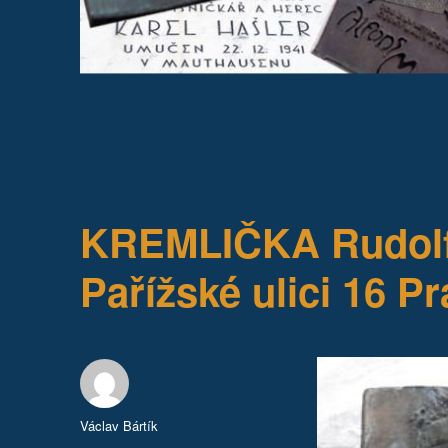
KREMLIČKA Rudolf 
Pařížské ulici 16 P
Autor:
Václav Bártík