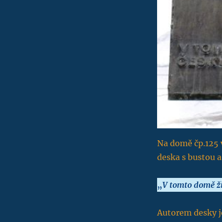
Na domě čp.125 v
deska s bustou 
„
V tomto domě ži
Autorem desky j