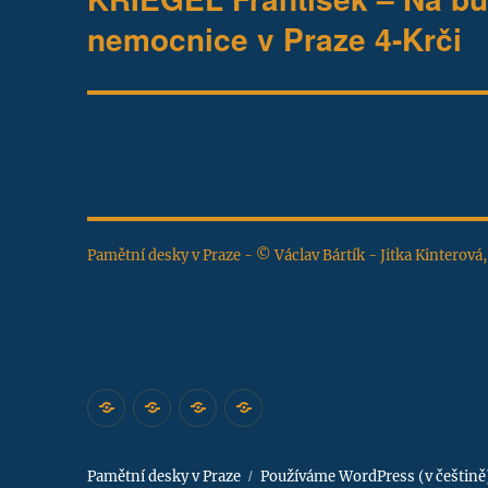
příspěvek:
nemocnice v Praze 4-Krči
Pamětní desky v Praze - © Václav Bártík - Jitka Kinterová
Úvodní
Katalog
Zajímavosti
Napište
stránka
pražských
nám
pamětních
Pamětní desky v Praze
Používáme WordPress (v češtině