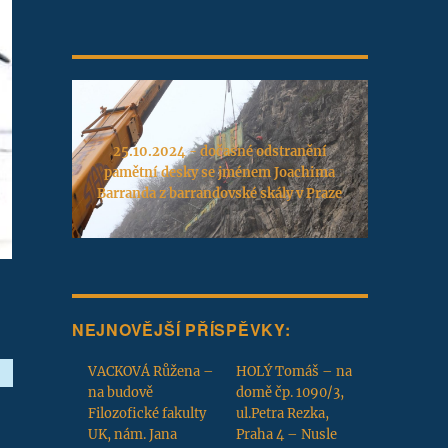
25.10.2024 - dočasné odstranění
pamětní desky se jménem Joachima
Barranda z barrandovské skály v Praze
NEJNOVĚJŠÍ PŘÍSPĚVKY:
VACKOVÁ Růžena –
HOLÝ Tomáš – na
na budově
domě čp. 1090/3,
Filozofické fakulty
ul.Petra Rezka,
UK, nám. Jana
Praha 4 – Nusle