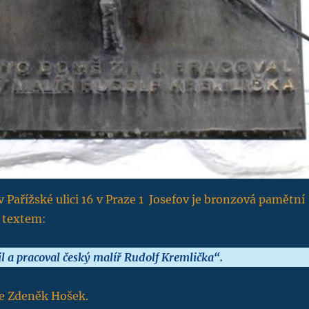
 Pařížské ulici 16 v Praze 1 Josefov je bronzová pamětní
a textem:
l a pracoval český malíř Rudolf Kremlička“.
e Zdeněk Hošek.