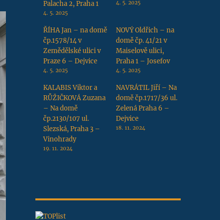
Palacha 2, Praha 1
4. 5. 2025
4. 5. 2025
ŘÍHA Jan – na domě
NOVÝ Oldřich – na
čp.1578/14 v
domě čp. 41/21 v
Zemědělské ulici v
Maiselově ulici,
Praze 6 – Dejvice
Praha 1 – Josefov
4. 5. 2025
4. 5. 2025
KALABIS Viktor a
NAVRÁTIL Jiří – Na
RŮŽIČKOVÁ Zuzana
domě čp.1717/36 ul.
– Na domě
Zelená Praha 6 –
čp.2130/107 ul.
Dejvice
Slezská, Praha 3 –
18. 11. 2024
Vinohrady
19. 11. 2024