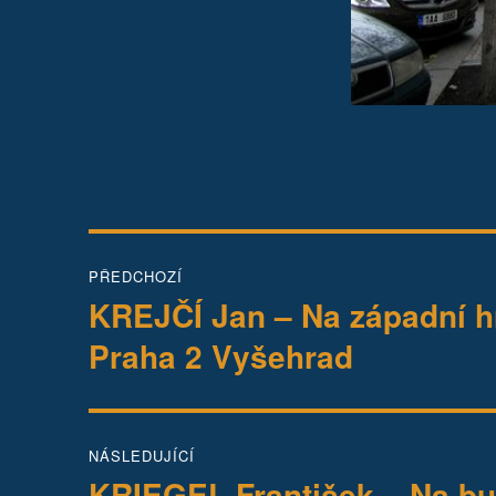
Navigace
PŘEDCHOZÍ
pro
KREJČÍ Jan – Na západní hr
Předchozí
příspěvek:
příspěvek
Praha 2 Vyšehrad
NÁSLEDUJÍCÍ
KRIEGEL František – Na b
Následující