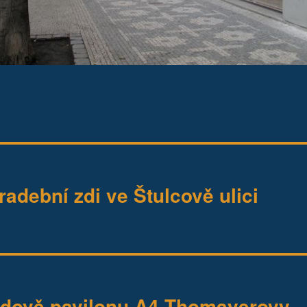
adební zdi ve Štulcově ulici
udově pavilonu A4 Thomayerovy