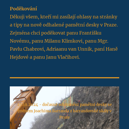
Poděkování
Děkuji všem, kteří mi zasílají ohlasy na stránky
a tipy na nově odhalené pamětní desky v Praze.
Zejména chci poděkovat panu Františku
Novému, panu Milanu Klimkovi, panu Mgr.
Pavlu Chabrovi, Adriaanu van Unnik, paní Haně
Hejdové a panu Janu Vlačihovi.
25.10.2024 - dočasné odstranění pamětní desky se
jménem Joachima Barranda z barrandovské skály v
Praze