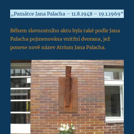
„Památce Jana Palacha – 11.8.1948 – 19.1.1969“
Během slavnostního aktu byla také podle Jana
Palacha pojmenována vnitřní dvorana, jež
ponese nově název Atrium Jana Palacha.