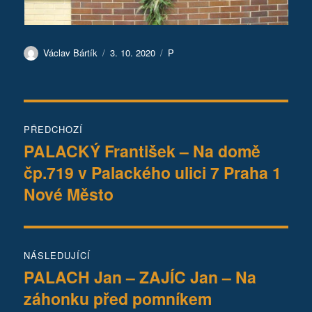
Autor:
Publikováno:
Rubriky:
Václav Bártík
3. 10. 2020
P
Navigace
PŘEDCHOZÍ
pro
PALACKÝ František – Na domě
Předchozí
čp.719 v Palackého ulici 7 Praha 1
příspěvek:
příspěvek
Nové Město
NÁSLEDUJÍCÍ
PALACH Jan – ZAJÍC Jan – Na
Následující
záhonku před pomníkem
příspěvek: