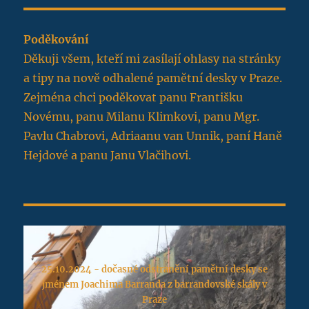
Poděkování
Děkuji všem, kteří mi zasílají ohlasy na stránky
a tipy na nově odhalené pamětní desky v Praze.
Zejména chci poděkovat panu Františku
Novému, panu Milanu Klimkovi, panu Mgr.
Pavlu Chabrovi, Adriaanu van Unnik, paní Haně
Hejdové a panu Janu Vlačihovi.
25.10.2024 - dočasné odstranění pamětní desky se
jménem Joachima Barranda z barrandovské skály v
Praze