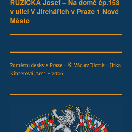
RŮŽIČKA Josef – Na domě čp.153
Následující
v ulici V Jirchářích v Praze 1 Nové
příspěvek:
Město
Pamětní desky v Praze - © Václav Bártík - Jitka
Kinterová, 2011 - 2026