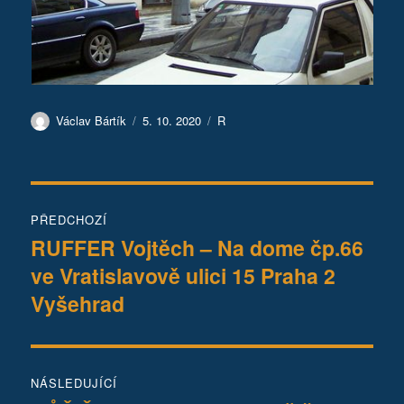
Autor:
Publikováno:
Rubriky:
Václav Bártík
5. 10. 2020
R
Navigace
PŘEDCHOZÍ
pro
RUFFER Vojtěch – Na dome čp.66
Předchozí
ve Vratislavově ulici 15 Praha 2
příspěvek:
příspěvek
Vyšehrad
NÁSLEDUJÍCÍ