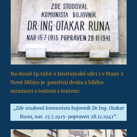
Na domě čp.1966 v Jenštejnské ulici 1 v Praze 2
Nové Město je pamětní deska z bílého
mramoru s textem s textem:
„
Zde studoval komunista bojovník Dr.Ing. Otakar
Runa, nar. 15.7.1915-popraven 28.11.1941“.