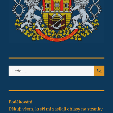
HLE
Hledat:
Poděkování
Děkuji všem, kteří mi zasílají ohlasy na stránky