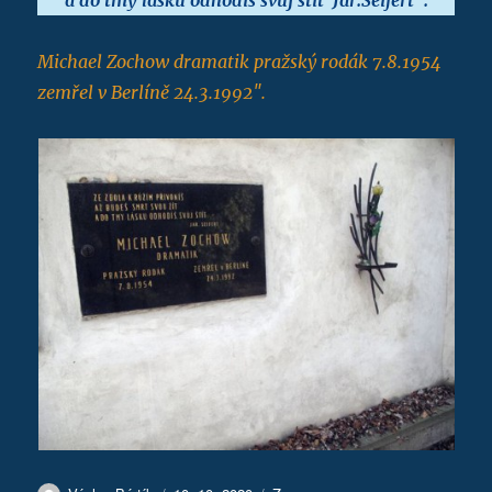
Michael Zochow dramatik pražský rodák 7.8.1954
zemřel v Berlíně 24.3.1992″.