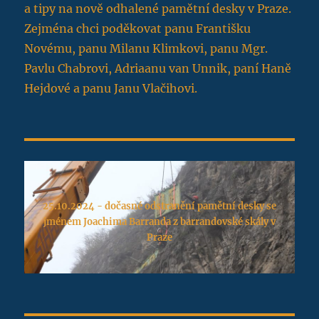
a tipy na nově odhalené pamětní desky v Praze.
Zejména chci poděkovat panu Františku
Novému, panu Milanu Klimkovi, panu Mgr.
Pavlu Chabrovi, Adriaanu van Unnik, paní Haně
Hejdové a panu Janu Vlačihovi.
25.10.2024 - dočasné odstranění pamětní desky se
jménem Joachima Barranda z barrandovské skály v
Praze