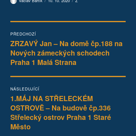
Autor:
Publikováno:
Rubriky:
Václav Bártík
10. 10. 2020
Z
Navigace
PŘEDCHOZÍ
pro
ZRZAVÝ Jan – Na domě čp.188 na
Předchozí
Nových zámeckých schodech
příspěvek:
příspěvek
Praha 1 Malá Strana
NÁSLEDUJÍCÍ
1.MÁJ NA STŘELECKÉM
Následující
OSTROVĚ – Na budově čp.336
příspěvek:
Střelecký ostrov Praha 1 Staré
Město