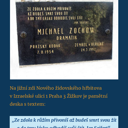
Na jižní zdi Nového židovského hřbitova
v Izraelské ulici 1 Praha 3 Žižkov je pamětní
deska s textem:
„
Ze zdola k růžím přivoníš až budeš smrt svou žít
a do tmy lásku odhodíš svůj štít Jar.Seifert“.