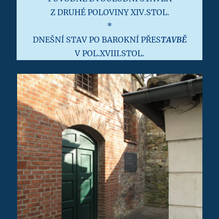
Z DRUHÉ POLOVINY XIV.STOL.
*
DNEŠNÍ STAV PO BAROKNÍ PŘES
TAVBĚ
V POL.XVIII.STOL.