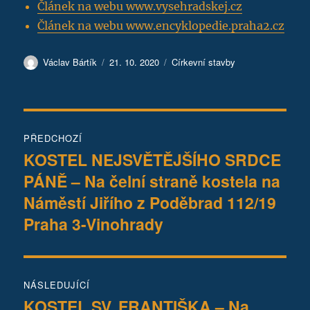
Článek na webu www.vysehradskej.cz
Článek na webu www.encyklopedie.praha2.cz
Autor:
Publikováno:
Rubriky:
Václav Bártík
21. 10. 2020
Církevní stavby
Navigace
PŘEDCHOZÍ
pro
KOSTEL NEJSVĚTĚJŠÍHO SRDCE
Předchozí
PÁNĚ – Na čelní straně kostela na
příspěvek:
příspěvek
Náměstí Jiřího z Poděbrad 112/19
Praha 3-Vinohrady
NÁSLEDUJÍCÍ
KOSTEL SV. FRANTIŠKA – Na
Následující