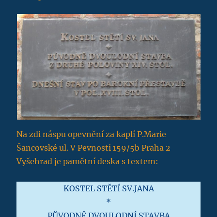
Na zdi náspu opevnění za kaplí P.Marie
Šancovské ul. V Pevnosti 159/5b Praha 2
Vyšehrad je pamětní deska s textem:
KOSTEL STĚTÍ SV.JANA
*
PŮVODNĚ DVOULODNÍ STAVBA