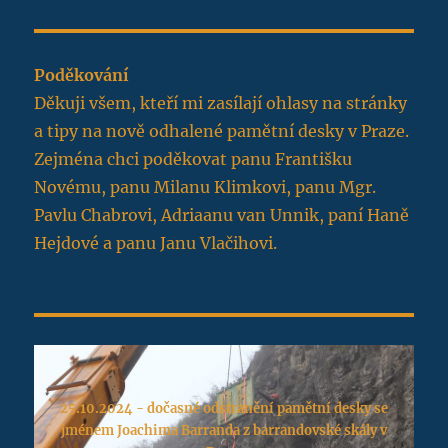
Poděkování
Děkuji všem, kteří mi zasílají ohlasy na stránky
a tipy na nově odhalené pamětní desky v Praze.
Zejména chci poděkovat panu Františku
Novému, panu Milanu Klimkovi, panu Mgr.
Pavlu Chabrovi, Adriaanu van Unnik, paní Haně
Hejdové a panu Janu Vlačihovi.
25.10.2024 - dočasné odstranění pamětní desky se
jménem Joachima Barranda z barrandovské skály v