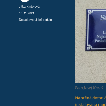
Autor:
Jitka Kinterová
Publikováno:
15. 2. 2021
Rubriky:
Dodatkové uliční cedule
Foto Josef Kareš
Na stěně domu čp
instalována mod