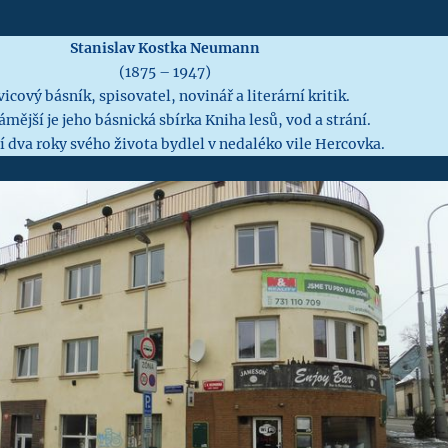
Stanislav Kostka Neumann
(1875 – 1947)
icový básník, spisovatel, novinář a literární kritik.
mější je jeho básnická sbírka Kniha lesů, vod a strání.
í dva roky svého života bydlel v nedaléko vile Hercovka.