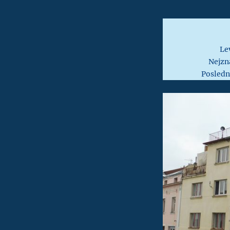
Lev
Nejzná
Posledn