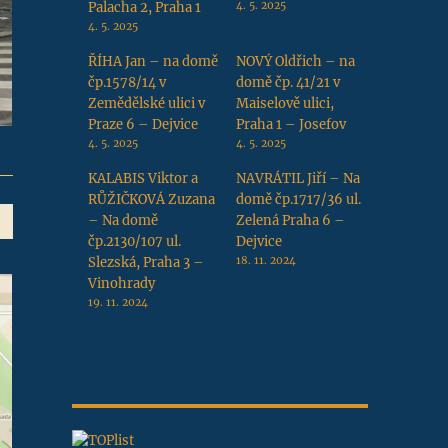
Palacha 2, Praha 1
4. 5. 2025
4. 5. 2025
ŘÍHA Jan – na domě
NOVÝ Oldřich – na
čp.1578/14 v
domě čp. 41/21 v
Zemědělské ulici v
Maiselově ulici,
Praze 6 – Dejvice
Praha 1 – Josefov
4. 5. 2025
4. 5. 2025
KALABIS Viktor a
NAVRÁTIL Jiří – Na
RŮŽIČKOVÁ Zuzana
domě čp.1717/36 ul.
– Na domě
Zelená Praha 6 –
čp.2130/107 ul.
Dejvice
Slezská, Praha 3 –
18. 11. 2024
Vinohrady
19. 11. 2024