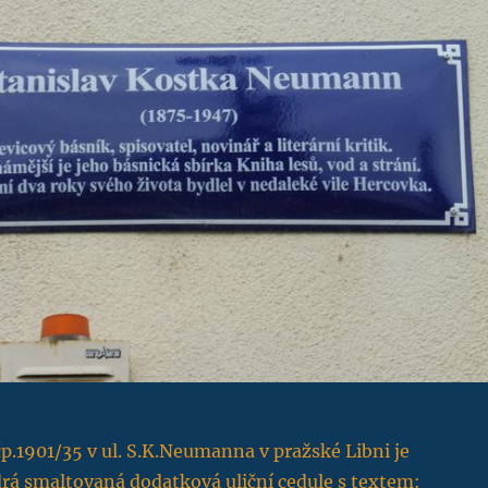
.1901/35 v ul. S.K.Neumanna v pražské Libni je
rá smaltovaná dodatková uliční cedule s textem: