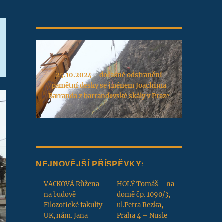
25.10.2024 - dočasné odstranění
pamětní desky se jménem Joachima
Barranda z barrandovské skály v Praze
NEJNOVĚJŠÍ PŘÍSPĚVKY:
VACKOVÁ Růžena –
HOLÝ Tomáš – na
na budově
domě čp. 1090/3,
Filozofické fakulty
ul.Petra Rezka,
UK, nám. Jana
Praha 4 – Nusle