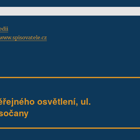
edii
www.spisovatele.cz
ejného osvětlení, ul.
ysočany