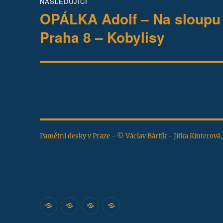
NÁSLEDUJÍCÍ
OPÁLKA Adolf – Na sloupu v
Následující
příspěvek:
Praha 8 – Kobylisy
Pamětní desky v Praze - © Václav Bártík - Jitka Kinterová
Úvodní
Katalog
Zajímavosti
Napište
stránka
pražských
nám