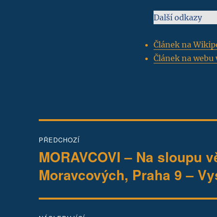
Další odkazy
Článek na Wikip
Článek na webu 
Navigace
PŘEDCHOZÍ
pro
MORAVCOVI – Na sloupu věř
Předchozí
příspěvek:
příspěvek
Moravcových, Praha 9 – V