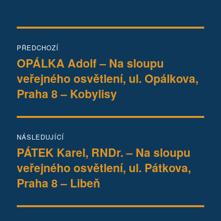
Navigace
PŘEDCHOZÍ
pro
OPÁLKA Adolf – Na sloupu
Předchozí
veřejného osvětlení, ul. Opálkova,
příspěvek:
příspěvek
Praha 8 – Kobylisy
NÁSLEDUJÍCÍ
PÁTEK Karel, RNDr. – Na sloupu
Následující
veřejného osvětlení, ul. Pátkova,
příspěvek:
Praha 8 – Libeň