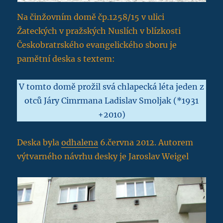
Na činžovním domě čp.1258/15 v ulici
Žateckých v pražských Nuslích v blízkosti
Českobratrského evangelického sboru je
pamětní deska s textem:
V tomto domě prožil svá chlapecká léta jeden z
otců Járy Cimrmana Ladislav Smoljak (*1931
+2010)
Deska byla
odhalena
6.června 2012. Autorem
výtvarného návrhu desky je Jaroslav Weigel