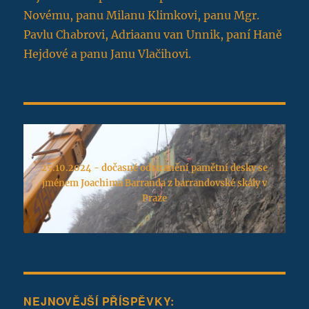
Novému, panu Milanu Klimkovi, panu Mgr.
Pavlu Chabrovi, Adriaanu van Unnik, paní Haně
Hejdové a panu Janu Vlačihovi.
25.10.2024 - dočasné odstranění pamětní desky se
jménem Joachima Barranda z barrandovské skály v
Praze
NEJNOVĚJŠÍ PŘÍSPĚVKY: