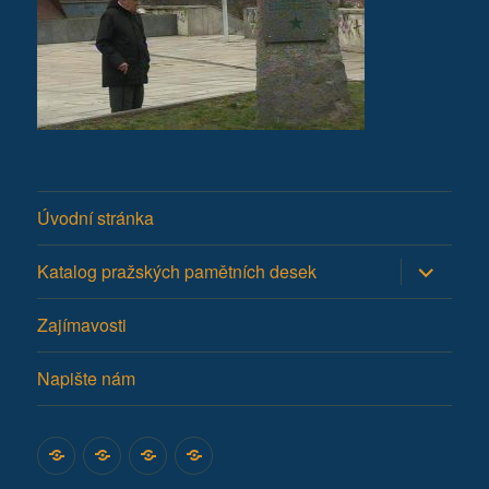
Úvodní stránka
Zobrazit
Katalog pražských pamětních desek
podřazen
položky
Zajímavosti
Napište nám
Úvodní
Katalog
Zajímavosti
Napište
stránka
pražských
nám