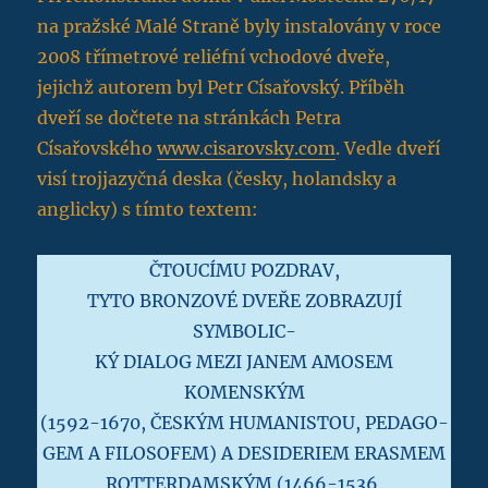
na pražské Malé Straně byly instalovány v roce
2008 třímetrové reliéfní vchodové dveře,
jejichž autorem byl Petr Císařovský. Příběh
dveří se dočtete na stránkách Petra
Císařovského
www.cisarovsky.com
. Vedle dveří
visí trojjazyčná deska (česky, holandsky a
anglicky) s tímto textem:
ČTOUCÍMU POZDRAV,
TYTO BRONZOVÉ DVEŘE ZOBRAZUJÍ
SYMBOLIC-
KÝ DIALOG MEZI JANEM AMOSEM
KOMENSKÝM
(1592-1670, ČESKÝM HUMANISTOU, PEDAGO-
GEM A FILOSOFEM) A DESIDERIEM ERASMEM
ROTTERDAMSKÝM (1466-1536,