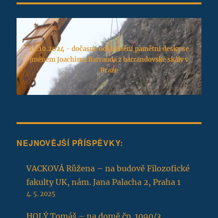
25.10.2024 - dočasné odstranění pamětní desky se
jménem Joachima Barranda z barrandovské skály v
Praze
NEJNOVĚJŠÍ PŘÍSPĚVKY:
VACKOVÁ Růžena – na budově Filozofické
fakulty UK, nám. Jana Palacha 2, Praha 1
4. 5. 2025
HOLÝ Tomáš – na domě čp. 1090/3,