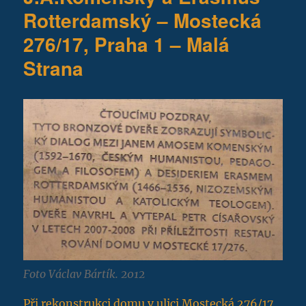
Rotterdamský – Mostecká
276/17, Praha 1 – Malá
Strana
Foto Václav Bártík. 2012
Při rekonstrukci domu v ulici Mostecká 276/17