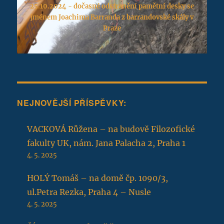
25.10.2024 - dočasné odstranění pamětní desky se
jménem Joachima Barranda z barrandovské skály v
Praze
NEJNOVĚJŠÍ PŘÍSPĚVKY:
VACKOVÁ Růžena – na budově Filozofické
fakulty UK, nám. Jana Palacha 2, Praha 1
4. 5. 2025
HOLÝ Tomáš – na domě čp. 1090/3,
ul.Petra Rezka, Praha 4 – Nusle
4. 5. 2025