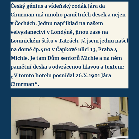
Český génius a vídeňský rodák Jára da
Cimrman má mnoho pamětních desek a nejen
v Čechách. Jednu například na našem
velvyslanectví v Londýně, jinou zase na
Lomnickém štítu v Tatrách. Já jsem jednu našel
na domě čp.400 v Čapkově ulici 13, Praha 4
Michle. Je tam Dům seniorů Michle a na něm
pamětní deska s odvrácenou hlavou a textem:
„V tomto hotelu posnídal 26.X.1901 Jára
Cimrman“.