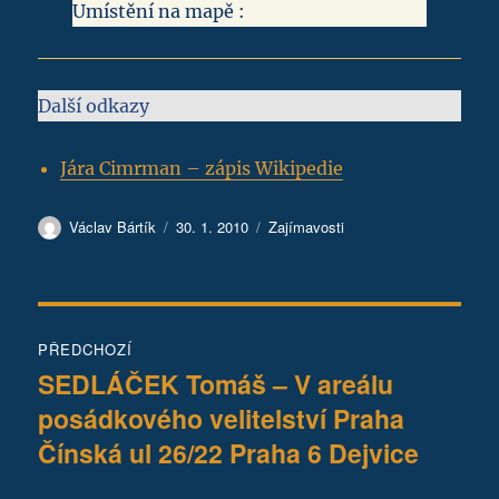
Umístění na mapě :
Další odkazy
Jára Cimrman – zápis Wikipedie
Autor:
Publikováno:
Rubriky:
Václav Bártík
30. 1. 2010
Zajímavosti
Navigace
PŘEDCHOZÍ
pro
SEDLÁČEK Tomáš – V areálu
Předchozí
posádkového velitelství Praha
příspěvek:
příspěvek
Čínská ul 26/22 Praha 6 Dejvice