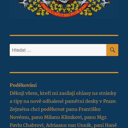
HLE
Hledat:
Poděkování
Děkuji všem, kteří mi zasílají ohlasy na stránky
a tipy na nově odhalené pamětní desky v Praze.
Zejména chci poděkovat panu Františku
Novému, panu Milanu Klimkovi, panu Mgr.
Pavlu Chabrovi, Adriaanu van Unnik, paní Haně