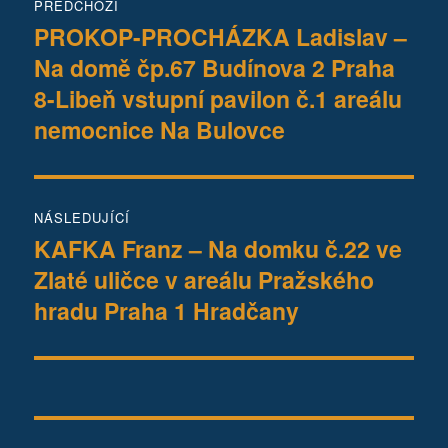
PŘEDCHOZÍ
pro
PROKOP-PROCHÁZKA Ladislav –
Předchozí
Na domě čp.67 Budínova 2 Praha
příspěvek:
příspěvek
8-Libeň vstupní pavilon č.1 areálu
nemocnice Na Bulovce
NÁSLEDUJÍCÍ
KAFKA Franz – Na domku č.22 ve
Následující
Zlaté uličce v areálu Pražského
příspěvek:
hradu Praha 1 Hradčany