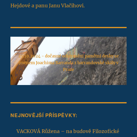
Hejdové a panu Janu Vlačihovi.
25.10.2024 - dočasné odstranění pamětní desky se
jménem Joachima Barranda z barrandovské skály v
Praze
NEJNOVĚJŠÍ PŘÍSPĚVKY:
VACKOVÁ Růžena – na budově Filozofické