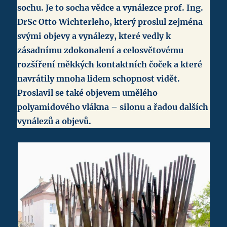
sochu. Je to socha vědce a vynálezce prof. Ing.
DrSc Otto Wichterleho, který proslul zejména
svými objevy a vynálezy, které vedly k
zásadnímu zdokonalení a celosvětovému
rozšíření měkkých kontaktních čoček a které
navrátily mnoha lidem schopnost vidět.
Proslavil se také objevem umělého
polyamidového vlákna – silonu a řadou dalších
vynálezů a objevů.