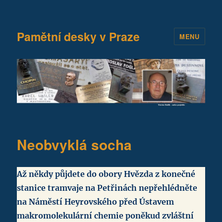
Pamětní desky v Praze
MENU
Neobvyklá socha
Až někdy půjdete do obory Hvězda z konečné
stanice tramvaje na Petřinách nepřehlédněte
na Náměstí Heyrovského před Ústavem
makromolekulární chemie poněkud zvláštní