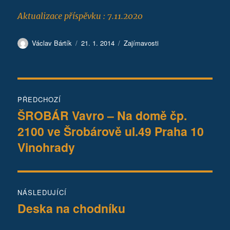
Aktualizace příspěvku : 7.11.2020
Autor:
Publikováno:
Rubriky:
Václav Bártík
21. 1. 2014
Zajímavosti
Navigace
PŘEDCHOZÍ
pro
ŠROBÁR Vavro – Na domě čp.
Předchozí
2100 ve Šrobárově ul.49 Praha 10
příspěvek:
příspěvek
Vinohrady
NÁSLEDUJÍCÍ
Deska na chodníku
Následující
příspěvek: