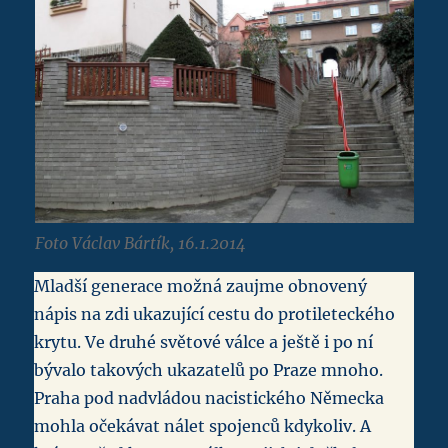
Foto Václav Bártík, 16.1.2014
Mladší generace možná zaujme obnovený
nápis na zdi ukazující cestu do protileteckého
krytu. Ve druhé světové válce a ještě i po ní
bývalo takových ukazatelů po Praze mnoho.
Praha pod nadvládou nacistického Německa
mohla očekávat nálet spojenců kdykoliv. A