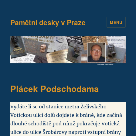
Pamětní desky v Praze
MENU
Plácek Podschodama
Vydáte li se od stanice metra Želivského
Votickou ulicí dolů dojdete k bráně, kde začíná
dlouhé schodiště pod nímž pokračuje Votická
ulice do ulice Šrobárovy naproti vstupní brány