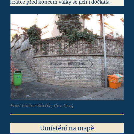
krátce před koncem války se jich i dočkala.
Foto Václav Bártík, 16.1.2014
Umístění na mapě