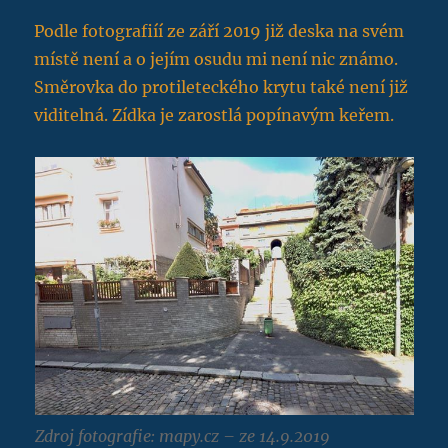
Podle fotografiíí ze září 2019 již deska na svém
místě není a o jejím osudu mi není nic známo.
Směrovka do protileteckého krytu také není již
viditelná. Zídka je zarostlá popínavým keřem.
Zdroj fotografie: mapy.cz – ze 14.9.2019