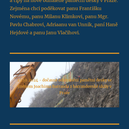
a tipy na nově odhalené pamětní desky v Praze.
Zejména chci poděkovat panu Františku
Novému, panu Milanu Klimkovi, panu Mgr.
Pavlu Chabrovi, Adriaanu van Unnik, paní Haně
Hejdové a panu Janu Vlačihovi.
25.10.2024 - dočasné odstranění pamětní desky se
jménem Joachima Barranda z barrandovské skály v
Praze