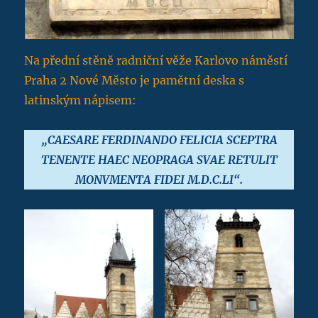
Na přední stěně radniční věže Karlovo náměstí
Praha 2 Nové Město je pamětní deska s
latinským nápisem:
„CAESARE FERDINANDO FELICIA SCEPTRA
TENENTE HAEC NEOPRAGA SVAE RETULIT
MONVMENTA FIDEI M.D.C.LI“.