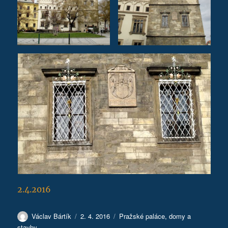
2.4.2016
Autor:
Publikováno:
Rubriky:
Václav Bártík
2. 4. 2016
Pražské paláce, domy a
stavby