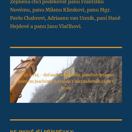
Zejména chci poděkovat panu Františku
Novému, panu Milanu Klimkovi, panu Mgr.
Pavlu Chabrovi, Adriaanu van Unnik, paní Haně
Hejdové a panu Janu Vlačihovi.
25.10.2024 - dočasné odstranění pamětní desky se
jménem Joachima Barranda z barrandovské skály v
Praze
NEJNOVĚJŠÍ PŘÍSPĚVKY: