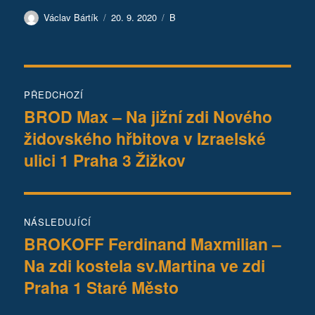
Autor:
Publikováno:
Rubriky:
Václav Bártík
20. 9. 2020
B
Navigace
PŘEDCHOZÍ
pro
BROD Max – Na jižní zdi Nového
Předchozí
židovského hřbitova v Izraelské
příspěvek:
příspěvek
ulici 1 Praha 3 Žižkov
NÁSLEDUJÍCÍ
BROKOFF Ferdinand Maxmilian –
Následující
Na zdi kostela sv.Martina ve zdi
příspěvek:
Praha 1 Staré Město