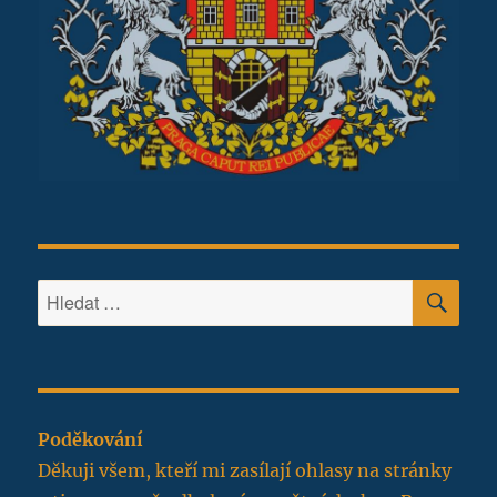
HLE
Hledat:
Poděkování
Děkuji všem, kteří mi zasílají ohlasy na stránky