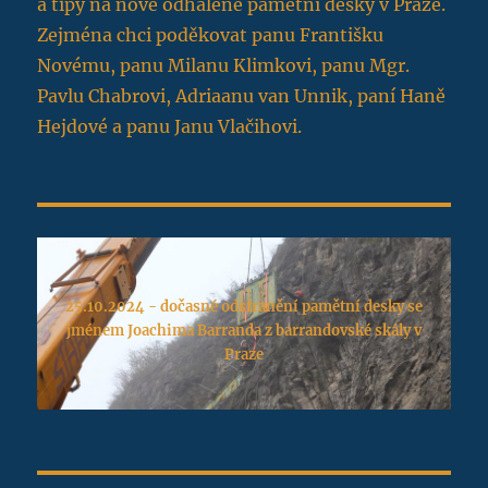
a tipy na nově odhalené pamětní desky v Praze.
Zejména chci poděkovat panu Františku
Novému, panu Milanu Klimkovi, panu Mgr.
Pavlu Chabrovi, Adriaanu van Unnik, paní Haně
Hejdové a panu Janu Vlačihovi.
25.10.2024 - dočasné odstranění pamětní desky se
jménem Joachima Barranda z barrandovské skály v
Praze