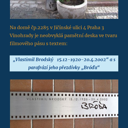
Na domě čp.2285 v Jičínské ulici 4 Praha 3
Vinohrady je neobvyklá pamětní deska ve tvaru
filmového pásu s textem:
„Vlastimil Brodský 15.12-1920-20.4.2002“
a s
parafrází jeho přezdívky
„Bróďa“