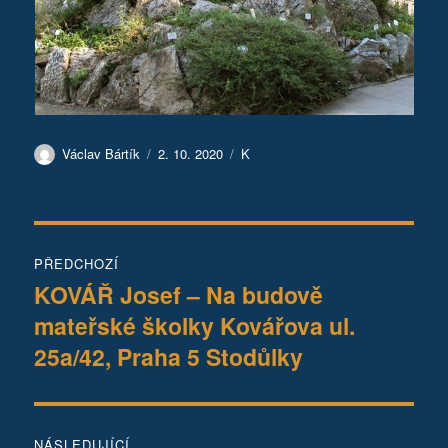
Autor:
Publikováno:
Rubriky:
Václav Bártík
2. 10. 2020
K
Navigace
PŘEDCHOZÍ
pro
KOVÁŘ Josef – Na budově
Předchozí
mateřské školky Kovářova ul.
příspěvek:
příspěvek
25a/42, Praha 5 Stodůlky
NÁSLEDUJÍCÍ