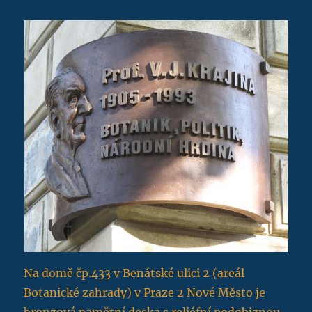
Na domě čp.433 v Benátské ulici 2 (areál
Botanické zahrady) v Praze 2 Nové Město je
bronzová pamětní deska s reliéfní podobiznou