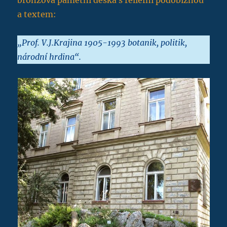
a textem:
„Prof. V.J.Krajina 1905-1993 botanik, politik,
národní hrdina“.