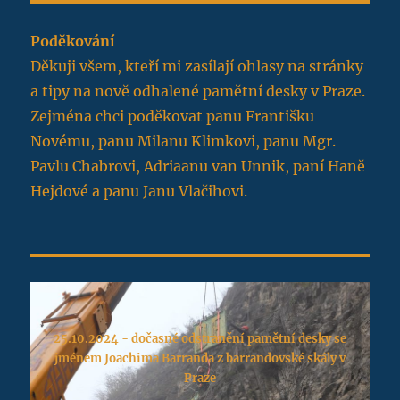
Poděkování
Děkuji všem, kteří mi zasílají ohlasy na stránky
a tipy na nově odhalené pamětní desky v Praze.
Zejména chci poděkovat panu Františku
Novému, panu Milanu Klimkovi, panu Mgr.
Pavlu Chabrovi, Adriaanu van Unnik, paní Haně
Hejdové a panu Janu Vlačihovi.
25.10.2024 - dočasné odstranění pamětní desky se
jménem Joachima Barranda z barrandovské skály v
Praze