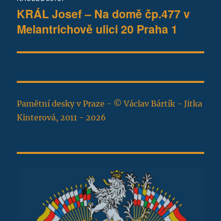
KRÁL Josef – Na domě čp.477 v
Následující
Melantrichově ulici 20 Praha 1
příspěvek:
Pamětní desky v Praze - © Václav Bártík - Jitka
Kinterová, 2011 - 2026