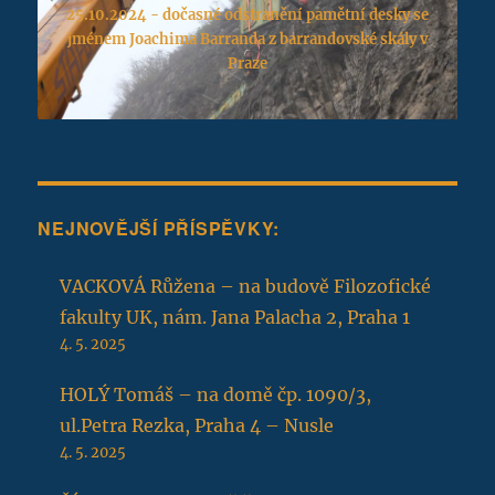
25.10.2024 - dočasné odstranění pamětní desky se
jménem Joachima Barranda z barrandovské skály v
Praze
NEJNOVĚJŠÍ PŘÍSPĚVKY:
VACKOVÁ Růžena – na budově Filozofické
fakulty UK, nám. Jana Palacha 2, Praha 1
4. 5. 2025
HOLÝ Tomáš – na domě čp. 1090/3,
ul.Petra Rezka, Praha 4 – Nusle
4. 5. 2025