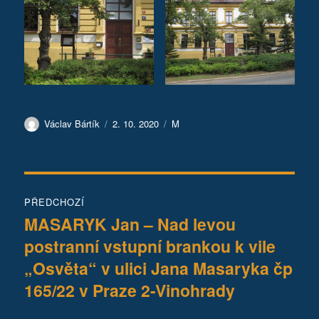
Autor:
Publikováno:
Rubriky:
Václav Bártík
2. 10. 2020
M
Navigace
PŘEDCHOZÍ
pro
MASARYK Jan – Nad levou
Předchozí
postranní vstupní brankou k vile
příspěvek:
příspěvek
„Osvěta“ v ulici Jana Masaryka čp
165/22 v Praze 2-Vinohrady