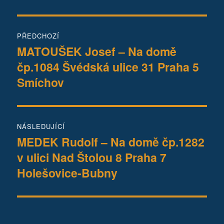
Navigace
PŘEDCHOZÍ
pro
MATOUŠEK Josef – Na domě
Předchozí
čp.1084 Švédská ulice 31 Praha 5
příspěvek:
příspěvek
Smíchov
NÁSLEDUJÍCÍ
MEDEK Rudolf – Na domě čp.1282
Následující
v ulici Nad Štolou 8 Praha 7
příspěvek:
Holešovice-Bubny