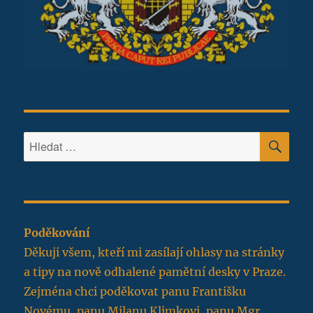
HLE
Hledat:
Poděkování
Děkuji všem, kteří mi zasílají ohlasy na stránky
a tipy na nově odhalené pamětní desky v Praze.
Zejména chci poděkovat panu Františku
Novému, panu Milanu Klimkovi, panu Mgr.