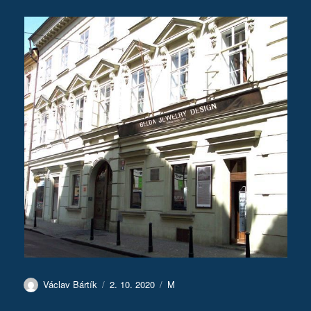
Autor:
Publikováno:
Rubriky:
Václav Bártík
2. 10. 2020
M