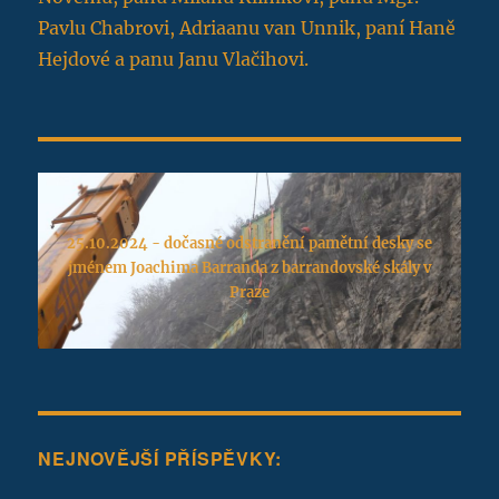
Pavlu Chabrovi, Adriaanu van Unnik, paní Haně
Hejdové a panu Janu Vlačihovi.
25.10.2024 - dočasné odstranění pamětní desky se
jménem Joachima Barranda z barrandovské skály v
Praze
NEJNOVĚJŠÍ PŘÍSPĚVKY: