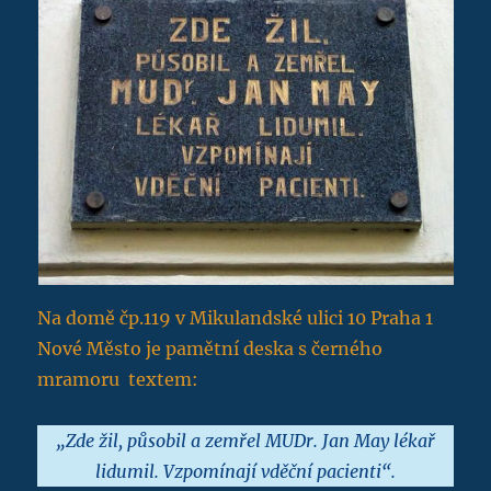
Na domě čp.119 v Mikulandské ulici 10 Praha 1
Nové Město je pamětní deska s černého
mramoru textem:
„Zde žil, působil a zemřel MUDr. Jan May lékař
lidumil. Vzpomínají vděční pacienti“.