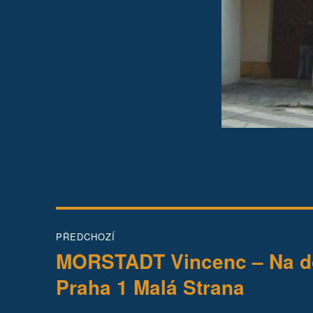
Navigace
PŘEDCHOZÍ
pro
MORSTADT Vincenc – Na do
Předchozí
příspěvek:
příspěvek
Praha 1 Malá Strana