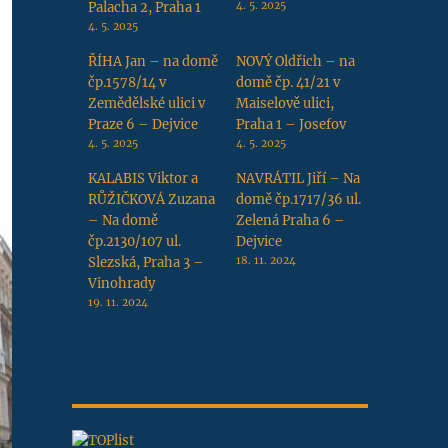
Palacha 2, Praha 1
4. 5. 2025
4. 5. 2025
ŘÍHA Jan – na domě
NOVÝ Oldřich – na
čp.1578/14 v
domě čp. 41/21 v
Zemědělské ulici v
Maiselově ulici,
Praze 6 – Dejvice
Praha 1 – Josefov
4. 5. 2025
4. 5. 2025
KALABIS Viktor a
NAVRÁTIL Jiří – Na
RŮŽIČKOVÁ Zuzana
domě čp.1717/36 ul.
– Na domě
Zelená Praha 6 –
čp.2130/107 ul.
Dejvice
Slezská, Praha 3 –
18. 11. 2024
Vinohrady
19. 11. 2024