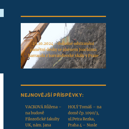
25.10.2024 - dočasné odstranění
pamětní desky se jménem Joachima
Barranda z barrandovské skály v Praze
NEJNOVĚJŠÍ PŘÍSPĚVKY:
VACKOVÁ Růžena –
HOLÝ Tomáš – na
na budově
domě čp. 1090/3,
Filozofické fakulty
ul.Petra Rezka,
UK, nám. Jana
Praha 4 – Nusle