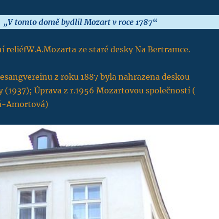
„V tomto domě bydlil Mozart v roce 1787
“
ní reliéfW.A.Mozarta ze staré desky Na Bertramce.
esangvereinu z roku 1887 byla nahrazena deskou
 (1937); Úprava z r.1956 Mozartovou společností (
á-Amortová)