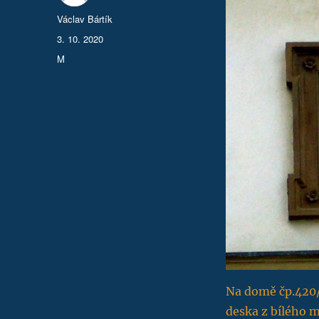
Autor:
Václav Bártík
Publikováno:
3. 10. 2020
Rubriky:
M
Na domě čp.420/1
deska z bílého 