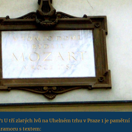
 U tří zlatých lvů na Uhelném trhu v Praze 1 je pamětní
mramoru s textem: