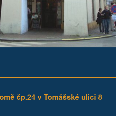
mě čp.24 v Tomášské ulici 8