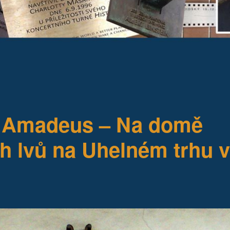
 Amadeus – Na domě
ých lvů na Uhelném trhu 