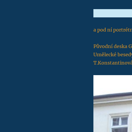
a pod ní portrét
Původní deska G
Umělecké besedy
T.Konstantinov