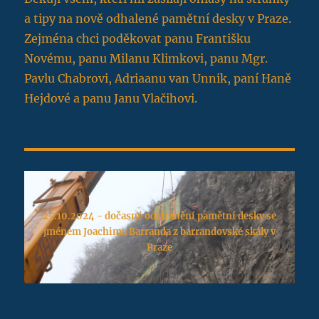
a tipy na nově odhalené pamětní desky v Praze.
Zejména chci poděkovat panu Františku
Novému, panu Milanu Klimkovi, panu Mgr.
Pavlu Chabrovi, Adriaanu van Unnik, paní Haně
Hejdové a panu Janu Vlačihovi.
25.10.2024 - dočasné odstranění pamětní desky se
jménem Joachima Barranda z barrandovské skály v
Praze