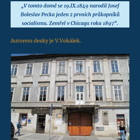
„V tomto domě se 19.IX.1849 narodil Josef
Boleslav Pecka jeden z prvních průkopníků
socialismu. Zemřel v Chicagu roku 1897“.
Autorem desky je V.Vokálek.