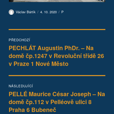
Autor:
Publikováno:
Rubriky:
Václav Bártík
4. 10. 2020
P
Navigace
PŘEDCHOZÍ
pro
PECHLÁT Augustin PhDr. – Na
Předchozí
domě čp.1247 v Revoluční třídě 26
příspěvek:
příspěvek
v Praze 1 Nové Město
NÁSLEDUJÍCÍ
PELLÉ Maurice César Joseph – Na
Následující
domě čp.112 v Pelléově ulici 8
příspěvek:
Praha 6 Bubeneč