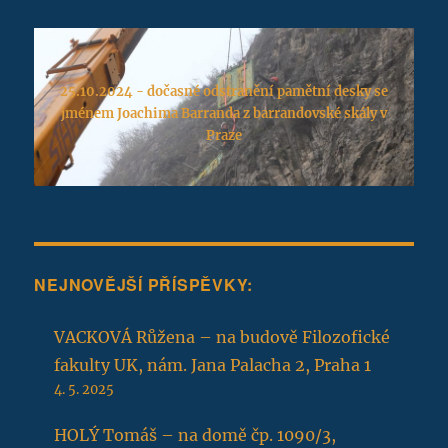
25.10.2024 - dočasné odstranění pamětní desky se
jménem Joachima Barranda z barrandovské skály v
Praze
NEJNOVĚJŠÍ PŘÍSPĚVKY:
VACKOVÁ Růžena – na budově Filozofické
fakulty UK, nám. Jana Palacha 2, Praha 1
4. 5. 2025
HOLÝ Tomáš – na domě čp. 1090/3,