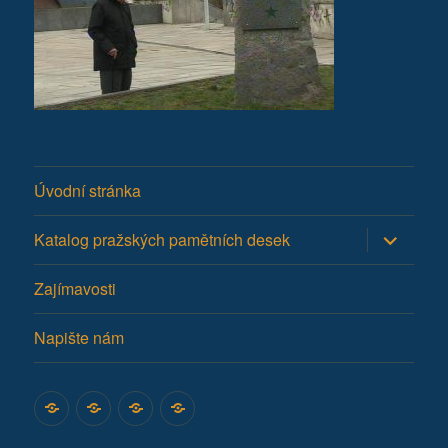
Úvodní stránka
Zobrazit
Katalog pražských pamětních desek
podřazen
položky
Zajímavosti
Napište nám
Úvodní
Katalog
Zajímavosti
Napište
stránka
pražských
nám