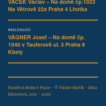
VACEK Václav – Na domě čp.1023
Předchozí
Na Větrově 22a Praha 4 Lhotka
příspěvek:
příspěvek
NÁSLEDUJÍCÍ
VÁGNER Josef – Na domě čp.
Následující
1040 v Tauferově ul. 3 Praha 9
příspěvek:
Kbely
Pamětní desky v Praze - © Václav Bártík - Jitka
Kinterová, 2011 - 2026