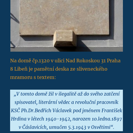
Na domě čp.1320 v ulici Nad Rokoskou 31 Praha
8 Libeň je pamětní deska ze sliveneckého
mramoru s textem:
„V tomto domě žil v ilegalitě až do svého zatčení
spisovatel, literární vědec a revoluční pracovník
KSČ Ph.Dr.Bedřich Václavek pod jménem František
Hrdina v létech 1940-1942, narozen 10.ledna.1897
v Čáslavicích, umučen 5.3.1943 v Osvětimi“.