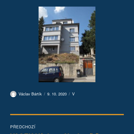
Autor:
Publikováno:
Rubriky:
Václav Bártík
9. 10. 2020
V
Navigace
PŘEDCHOZÍ
pro