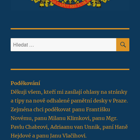
HLE
Hledat:
Poděkování
Děkuji všem, kteří mi zasílají ohlasy na stránky
a tipy na nově odhalené pamětní desky v Praze.
Zejména chci poděkovat panu Františku
Novému, panu Milanu Klimkovi, panu Mgr.
Pavlu Chabrovi, Adriaanu van Unnik, paní Haně
Hejdové a panu Janu Vlačihovi.