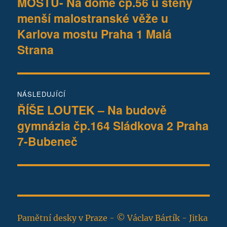
MOSTU- Na domě čp.56 u stěny
příspěvek:
příspěvek
menší malostranské věže u
Karlova mostu Praha 1 Malá
Strana
NÁSLEDUJÍCÍ
ŘÍŠE LOUTEK – Na budově
Následující
gymnázia čp.164 Sládkova 2 Praha
příspěvek:
7-Bubeneč
Pamětní desky v Praze - © Václav Bártík - Jitka