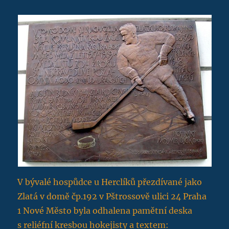
V bývalé hospůdce u Herclíků přezdívané jako
Zlatá v domě čp.192 v Pštrossově ulici 24 Praha
1 Nové Město byla odhalena pamětní deska
s reliéfní kresbou hokejisty a textem: