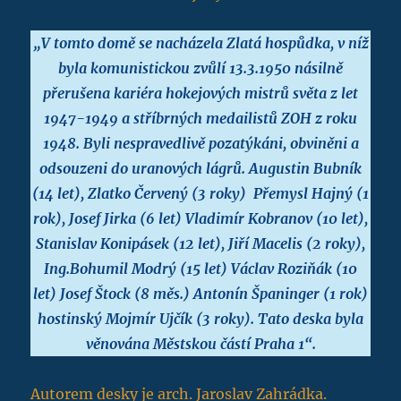
„V tomto domě se nacházela Zlatá hospůdka, v níž
byla komunistickou zvůlí 13.3.1950 násilně
přerušena kariéra hokejových mistrů světa z let
1947-1949 a stříbrných medailistů ZOH z roku
1948. Byli nespravedlivě pozatýkáni, obviněni a
odsouzeni do uranových lágrů. Augustin Bubník
(14 let), Zlatko Červený (3 roky) Přemysl Hajný (1
rok), Josef Jirka (6 let) Vladimír Kobranov (10 let),
Stanislav Konipásek (12 let), Jiří Macelis (2 roky),
Ing.Bohumil Modrý (15 let) Václav Roziňák (10
let) Josef Štock (8 měs.) Antonín Španinger (1 rok)
hostinský Mojmír Ujčík (3 roky). Tato deska byla
věnována Městskou částí Praha 1“.
Autorem desky je arch. Jaroslav Zahrádka.