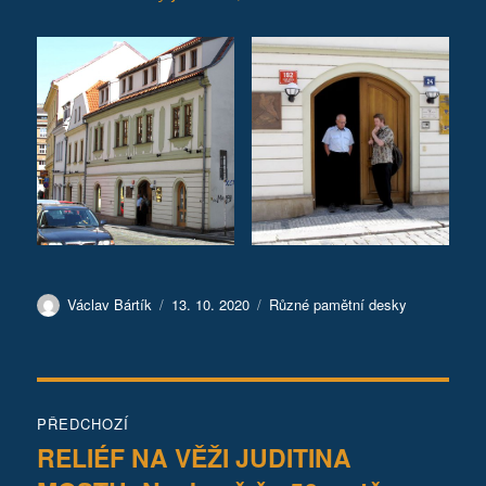
Autor:
Publikováno:
Rubriky:
Václav Bártík
13. 10. 2020
Různé pamětní desky
Navigace
PŘEDCHOZÍ
pro
RELIÉF NA VĚŽI JUDITINA
Předchozí