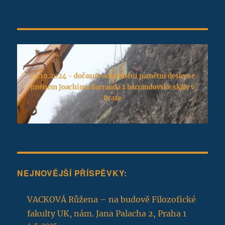
25.10.2024 - dočasné odstranění pamětní desky se
jménem Joachima Barranda z barrandovské skály v
Praze
NEJNOVĚJŠÍ PŘÍSPĚVKY:
VACKOVÁ Růžena – na budově Filozofické
fakulty UK, nám. Jana Palacha 2, Praha 1