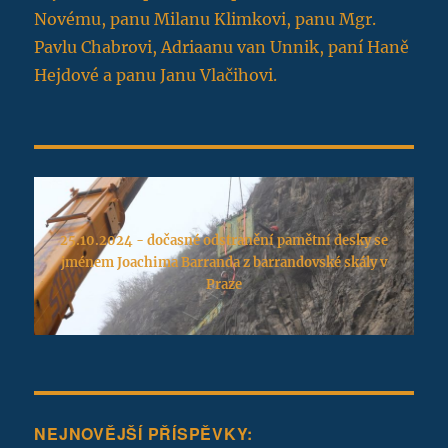
Novému, panu Milanu Klimkovi, panu Mgr.
Pavlu Chabrovi, Adriaanu van Unnik, paní Haně
Hejdové a panu Janu Vlačihovi.
25.10.2024 - dočasné odstranění pamětní desky se
jménem Joachima Barranda z barrandovské skály v
Praze
NEJNOVĚJŠÍ PŘÍSPĚVKY: