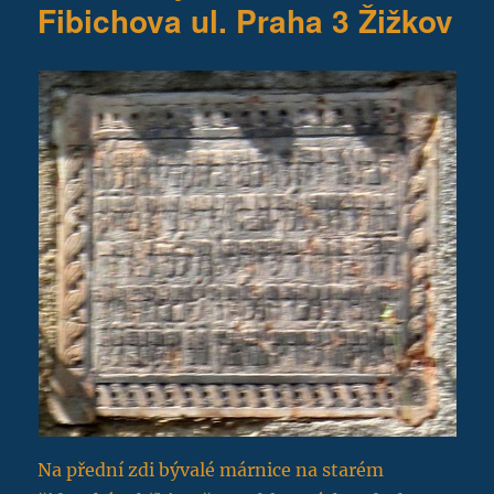
Fibichova ul. Praha 3 Žižkov
Na přední zdi bývalé márnice na starém