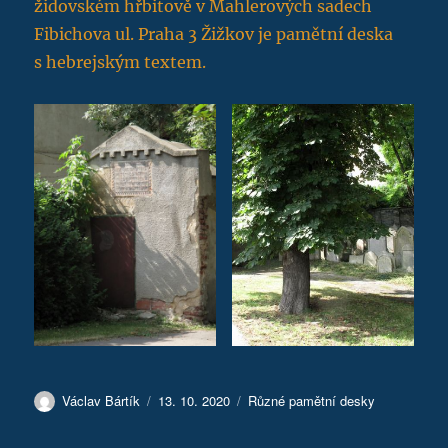
židovském hřbitově v Mahlerových sadech
Fibichova ul. Praha 3 Žižkov je pamětní deska
s hebrejským textem.
Autor:
Publikováno:
Rubriky:
Václav Bártík
13. 10. 2020
Různé pamětní desky