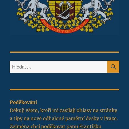
HLE
Hledat:
Poděkování
Děkuji všem, kteří mi zasílají ohlasy na stránky
a tipy na nově odhalené pamětní desky v Praze.
Zejména chci poděkovat panu Františku