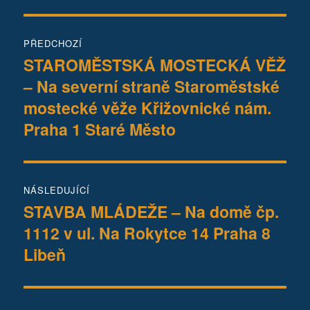
Navigace
PŘEDCHOZÍ
pro
STAROMĚSTSKÁ MOSTECKÁ VĚŽ
Předchozí
– Na severní straně Staroměstské
příspěvek:
příspěvek
mostecké věže Křižovnické nám.
Praha 1 Staré Město
NÁSLEDUJÍCÍ
STAVBA MLÁDEŽE – Na domě čp.
Následující
1112 v ul. Na Rokytce 14 Praha 8
příspěvek:
Libeň