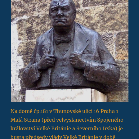
Na domě čp.181 v Thunovské ulici 16 Praha 1
Malá Strana (před velvyslanectvím Spojeného
království Velké Británie a Severního Irska) je
busta předsedy vlády Velké Británie v době