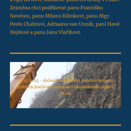
Zejména chci poděkovat panu Františku
Novému, panu Milanu Klimkovi, panu Mgr.
Pavlu Chabrovi, Adriaanu van Unnik, paní Haně
Hejdové a panu Janu Vlačihovi.
25.10.2024 - dočasné odstranění pamětní desky se
jménem Joachima Barranda z barrandovské skály v
Praze