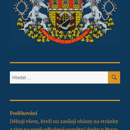
HLE
Hledat:
Poděkování
Děkuji všem, kteří mi zasílají ohlasy na stránky
a tipy na nově odhalené pamětní desky v Praze.