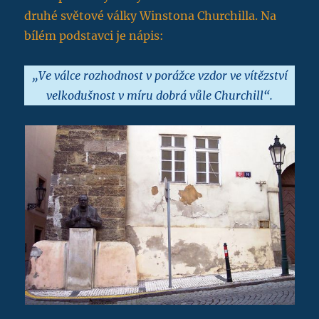
druhé světové války Winstona Churchilla. Na
bílém podstavci je nápis:
„Ve válce rozhodnost v porážce vzdor ve vítězství
velkodušnost v míru dobrá vůle Churchill“.