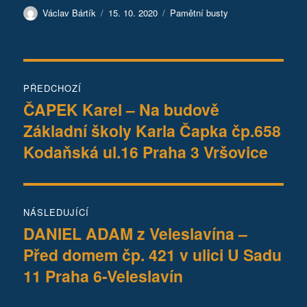
Autor:
Publikováno:
Rubriky:
Václav Bártík
15. 10. 2020
Pamětní busty
Navigace
PŘEDCHOZÍ
pro
ČAPEK Karel – Na budově
Předchozí
Základní školy Karla Čapka čp.658
příspěvek:
příspěvek
Kodaňská ul.16 Praha 3 Vršovice
NÁSLEDUJÍCÍ
DANIEL ADAM z Veleslavína –
Následující
Před domem čp. 421 v ulici U Sadu
příspěvek:
11 Praha 6-Veleslavín