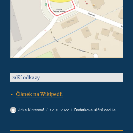
Další odkazy
Článek na Wikipedii
Autor:
Publikováno:
Rubriky:
Jitka Kinterová
12. 2. 2022
Dodatkové uliční cedule