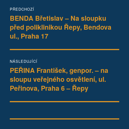
Navigace
PŘEDCHOZÍ
pro
BENDA Břetislav – Na sloupku
Předchozí
před poliklinikou Řepy, Bendova
příspěvek:
příspěvek
ul., Praha 17
NÁSLEDUJÍCÍ
PEŘINA František, genpor. – na
Následující
sloupu veřejného osvětlení, ul.
příspěvek:
Peřinova, Praha 6 – Řepy