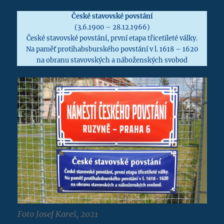
České stavovské povstání
(3.6.1900 – 28.12.1966)
České stavovské povstání, první etapa třicetileté války.
Na paměť protihabsburského povstání v l. 1618 – 1620
na obranu stavovských a náboženských svobod
Foto Josef Kareš, 2021