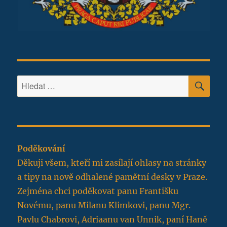
HLE
Hledat:
Poděkování
Děkuji všem, kteří mi zasílají ohlasy na stránky
a tipy na nově odhalené pamětní desky v Praze.
Zejména chci poděkovat panu Františku
Novému, panu Milanu Klimkovi, panu Mgr.
Pavlu Chabrovi, Adriaanu van Unnik, paní Haně