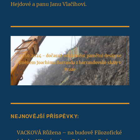
Hejdové a panu Janu Vlačihovi.
25.10.2024 - dočasné odstranění pamětní desky se
jménem Joachima Barranda z barrandovské skály v
Praze
NEJNOVĚJŠÍ PŘÍSPĚVKY:
VACKOVÁ Růžena – na budově Filozofické