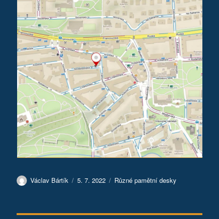
Autor:
Publikováno:
Rubriky:
Václav Bártík
5. 7. 2022
Různé pamětní desky