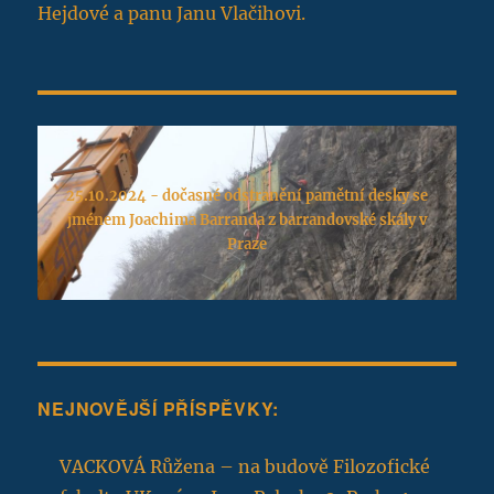
Hejdové a panu Janu Vlačihovi.
25.10.2024 - dočasné odstranění pamětní desky se
jménem Joachima Barranda z barrandovské skály v
Praze
NEJNOVĚJŠÍ PŘÍSPĚVKY:
VACKOVÁ Růžena – na budově Filozofické