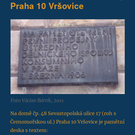
Praha 10 Vršovice
Foto Václav Bártík, 2011
Na domě čp. 48 Sevastopolská ulice 17 (roh s
Černomořskou ul.) Praha 10 Vršovice je pamětní
deska s textem: