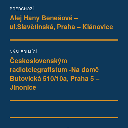
Navigace
PŘEDCHOZÍ
pro
Alej Hany Benešové –
Předchozí
ul.Slavětínská, Praha – Klánovice
příspěvek:
příspěvek
NÁSLEDUJÍCÍ
Československým
Následující
radiotelegrafistům -Na domě
příspěvek:
Butovická 510/10a, Praha 5 –
Jinonice