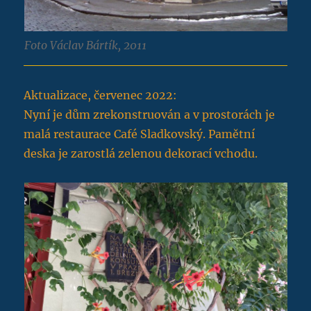
Foto Václav Bártík, 2011
Aktualizace, červenec 2022:
Nyní je dům zrekonstruován a v prostorách je
malá restaurace Café Sladkovský. Pamětní
deska je zarostlá zelenou dekorací vchodu.