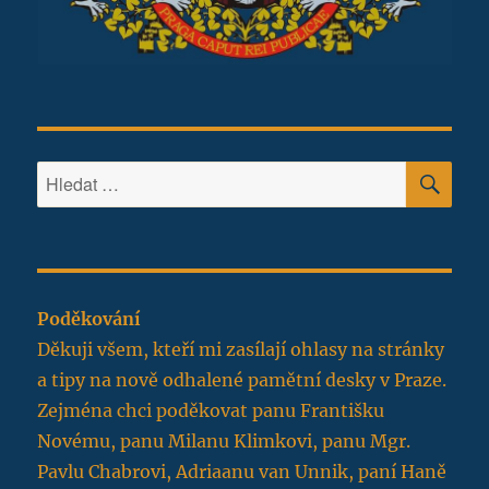
HLE
Hledat:
Poděkování
Děkuji všem, kteří mi zasílají ohlasy na stránky
a tipy na nově odhalené pamětní desky v Praze.
Zejména chci poděkovat panu Františku
Novému, panu Milanu Klimkovi, panu Mgr.
Pavlu Chabrovi, Adriaanu van Unnik, paní Haně