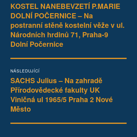
pro
KOSTEL NANEBEVZETÍ P.MARIE
Předchozí
DOLNÍ POČERNICE – Na
příspěvek:
příspěvek
postranní stěně kostelní věže v ul.
Národních hrdinů 71, Praha-9
Dolní Počernice
NÁSLEDUJÍCÍ
SACHS Julius – Na zahradě
Následující
Přírodovědecké fakulty UK
příspěvek:
Viničná ul 1965/5 Praha 2 Nové
Město