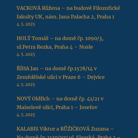
VACKOVÁ Růžena – na budově Filozofické
fakulty UK, nám. Jana Palacha 2, Praha 1
4. 5. 2025
HOLÝ Tomáš – na domě čp. 1090/3,
ul.Petra Rezka, Praha 4 – Nusle
4. 5. 2025
ŘÍHA Jan – na domě čp.1578/14 v
Zemědělské ulici v Praze 6 – Dejvice
4. 5. 2025
NOVÝ Oldřich – na domě čp. 41/21 v
Maiselově ulici, Praha 1 – Josefov
4. 5. 2025
KALABIS Viktor a RŮŽIČKOVÁ Zuzana –
Na domě čp.2130/107 ul. Slezská, Praha 3 –