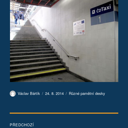
Autor:
Publikováno:
Rubriky:
Václav Bártík
24. 8. 2014
Různé pamětní desky
Navigace
PŘEDCHOZÍ