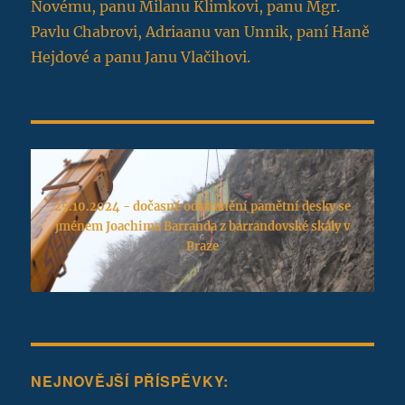
Novému, panu Milanu Klimkovi, panu Mgr.
Pavlu Chabrovi, Adriaanu van Unnik, paní Haně
Hejdové a panu Janu Vlačihovi.
25.10.2024 - dočasné odstranění pamětní desky se
jménem Joachima Barranda z barrandovské skály v
Praze
NEJNOVĚJŠÍ PŘÍSPĚVKY: