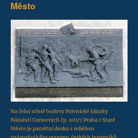
Město
Na čelní stěně budovy Právnické fakulty
Náměstí Curieových čp. 901/7 Praha 1 Staré
Město je pamětní deska s reliéfem
znázorňujícího popravu českých bojovníků