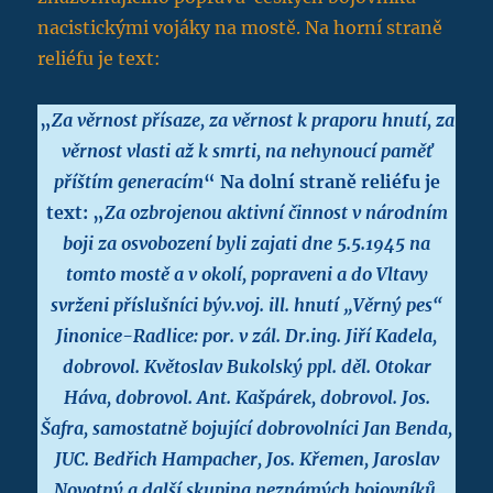
nacistickými vojáky na mostě. Na horní straně
reliéfu je text:
„
Za věrnost přísaze, za věrnost k praporu hnutí, za
věrnost vlasti až k smrti, na nehynoucí paměť
příštím generacím
“ Na dolní straně reliéfu je
text: „
Za ozbrojenou aktivní činnost v národním
boji za osvobození byli zajati dne 5.5.1945 na
tomto mostě a v okolí, popraveni a do Vltavy
svrženi příslušníci býv.voj. ill. hnutí „Věrný pes“
Jinonice-Radlice: por. v zál. Dr.ing. Jiří Kadela,
dobrovol. Květoslav Bukolský ppl. děl. Otokar
Háva, dobrovol. Ant. Kašpárek, dobrovol. Jos.
Šafra, samostatně bojující dobrovolníci Jan Benda,
JUC. Bedřich Hampacher, Jos. Křemen, Jaroslav
Novotný a další skupina neznámých bojovníků.