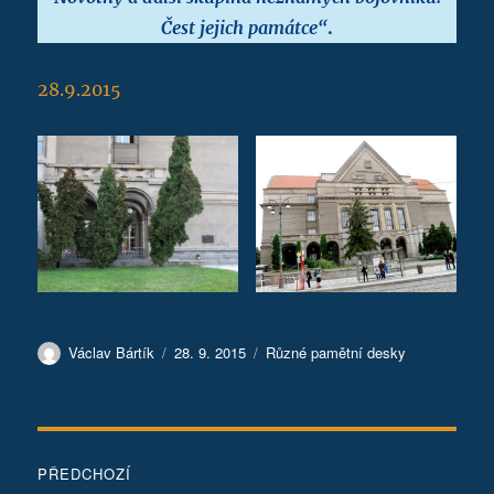
Čest jejich památce“
.
28.9.2015
Autor:
Publikováno:
Rubriky:
Václav Bártík
28. 9. 2015
Různé pamětní desky
Navigace
PŘEDCHOZÍ