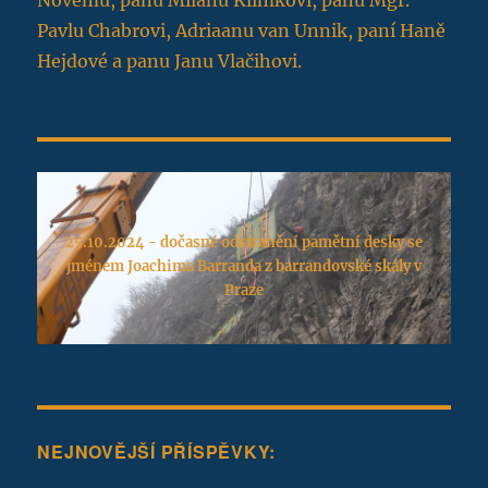
Novému, panu Milanu Klimkovi, panu Mgr.
Pavlu Chabrovi, Adriaanu van Unnik, paní Haně
Hejdové a panu Janu Vlačihovi.
25.10.2024 - dočasné odstranění pamětní desky se
jménem Joachima Barranda z barrandovské skály v
Praze
NEJNOVĚJŠÍ PŘÍSPĚVKY: