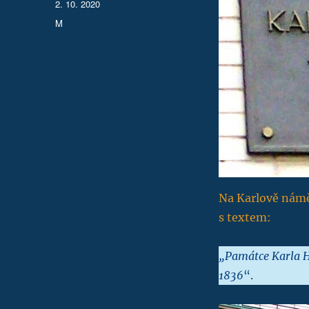
Publikováno:
2. 10. 2020
Rubriky:
M
Na Karlově námě
s textem:
„Památce Karla H
1836
“.