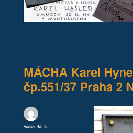
MÁCHA Karel Hynek
čp.551/37 Praha 2 
Autor:
Václav Bártík