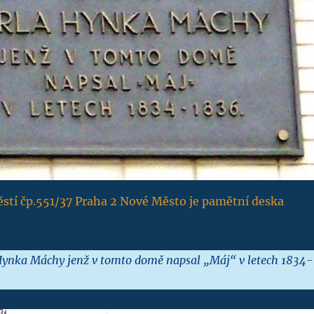
stí čp.551/37 Praha 2 Nové Město je pamětní deska
ynka Máchy jenž v tomto domě napsal „Máj“ v letech 1834-