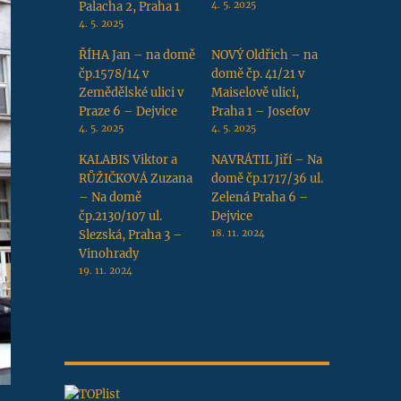
Palacha 2, Praha 1
4. 5. 2025
4. 5. 2025
ŘÍHA Jan – na domě
NOVÝ Oldřich – na
čp.1578/14 v
domě čp. 41/21 v
Zemědělské ulici v
Maiselově ulici,
Praze 6 – Dejvice
Praha 1 – Josefov
4. 5. 2025
4. 5. 2025
KALABIS Viktor a
NAVRÁTIL Jiří – Na
RŮŽIČKOVÁ Zuzana
domě čp.1717/36 ul.
– Na domě
Zelená Praha 6 –
čp.2130/107 ul.
Dejvice
Slezská, Praha 3 –
18. 11. 2024
Vinohrady
19. 11. 2024