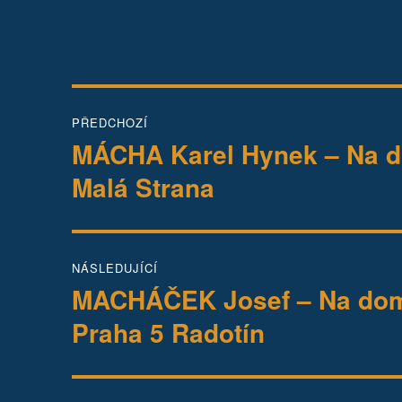
Navigace
PŘEDCHOZÍ
pro
MÁCHA Karel Hynek – Na do
Předchozí
příspěvek:
příspěvek
Malá Strana
NÁSLEDUJÍCÍ
MACHÁČEK Josef – Na dom
Následující
příspěvek:
Praha 5 Radotín