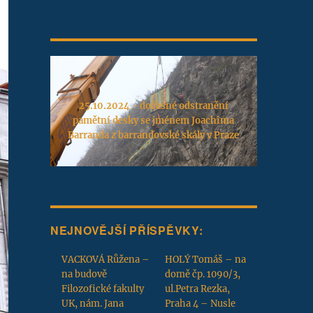
25.10.2024 - dočasné odstranění
pamětní desky se jménem Joachima
Barranda z barrandovské skály v Praze
NEJNOVĚJŠÍ PŘÍSPĚVKY:
VACKOVÁ Růžena –
HOLÝ Tomáš – na
na budově
domě čp. 1090/3,
Filozofické fakulty
ul.Petra Rezka,
UK, nám. Jana
Praha 4 – Nusle