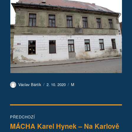
Autor:
Publikováno:
Rubriky:
Václav Bártík
2. 10. 2020
M
Navigace
PŘEDCHOZÍ
pro
MÁCHA Karel Hynek – Na Karlově
Předchozí