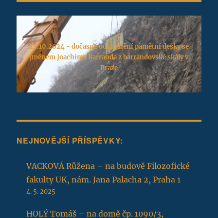
25.10.2024 - dočasné odstranění pamětní desky se
jménem Joachima Barranda z barrandovské skály v
Praze
NEJNOVĚJŠÍ PŘÍSPĚVKY:
VACKOVÁ Růžena – na budově Filozofické
fakulty UK, nám. Jana Palacha 2, Praha 1
4. 5. 2025
HOLÝ Tomáš – na domě čp. 1090/3,