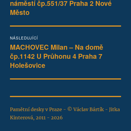
náměstí čp.551/37 Praha 2 Nové
příspěvek:
příspěvek
Město
NÁSLEDUJÍCÍ
MACHOVEC Milan – Na domě
Následující
čp.1142 U Průhonu 4 Praha 7
příspěvek:
Holešovice
Pamětní desky v Praze - © Václav Bártík - Jitka
Kinterová, 2011 - 2026