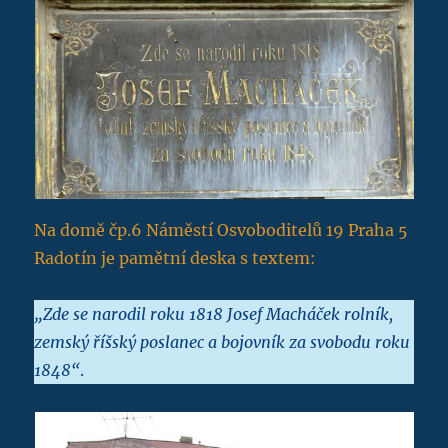
Na domě čp.6 Náměstí Osvoboditelů 19 Praha 5
Radotín je pamětní deska s textem:
„Zde se narodil roku 1818 Josef Macháček rolník,
zemský říšský poslanec a bojovník za svobodu roku
1848“
.