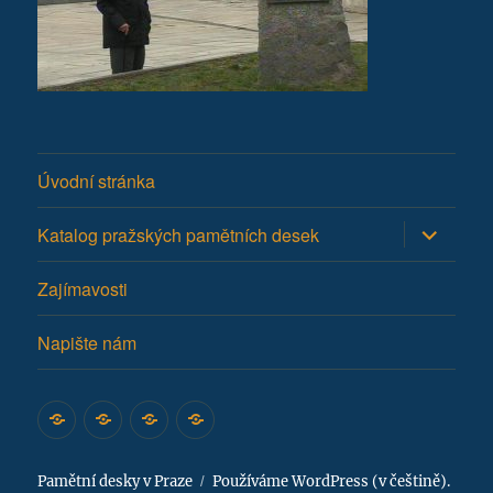
Úvodní stránka
Zobrazit
Katalog pražských pamětních desek
podřazen
položky
Zajímavosti
Napište nám
Úvodní
Katalog
Zajímavosti
Napište
stránka
pražských
nám
pamětních
Pamětní desky v Praze
Používáme WordPress (v češtině).