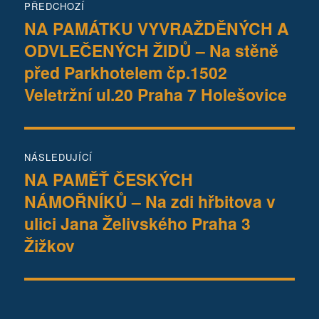
PŘEDCHOZÍ
pro
NA PAMÁTKU VYVRAŽDĚNÝCH A
Předchozí
ODVLEČENÝCH ŽIDŮ – Na stěně
příspěvek:
příspěvek
před Parkhotelem čp.1502
Veletržní ul.20 Praha 7 Holešovice
NÁSLEDUJÍCÍ
NA PAMĚŤ ČESKÝCH
Následující
NÁMOŘNÍKŮ – Na zdi hřbitova v
příspěvek:
ulici Jana Želivského Praha 3
Žižkov