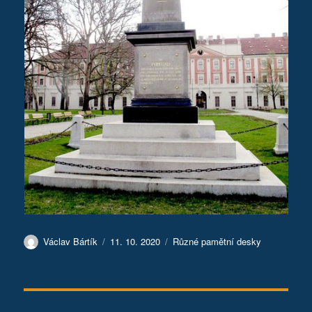
Autor:
Publikováno:
Rubriky:
Václav Bártík
11. 10. 2020
Různé pamětní desky
Navigace