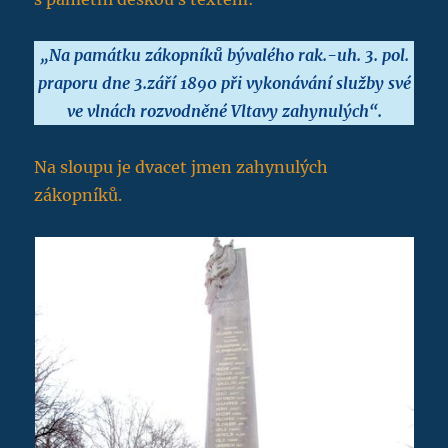
„Na památku zákopníků bývalého rak.-uh. 3. pol.
praporu dne 3.září 1890 při vykonávání služby své
ve vlnách rozvodněné Vltavy zahynulých“.
Na sloupu je dvacet jmen zahynulých
zákopníků.