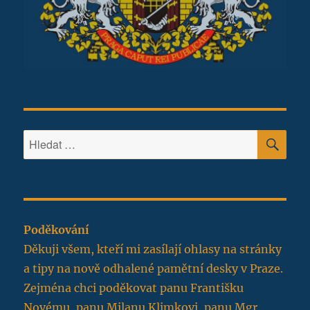
HLE
Hledat:
Poděkování
Děkuji všem, kteří mi zasílají ohlasy na stránky
a tipy na nově odhalené pamětní desky v Praze.
Zejména chci poděkovat panu Františku
Novému, panu Milanu Klimkovi, panu Mgr.