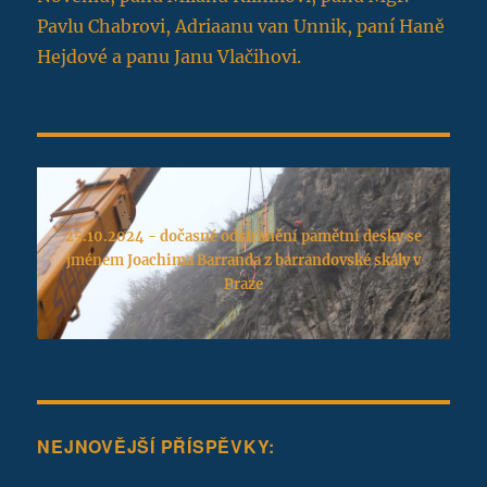
Pavlu Chabrovi, Adriaanu van Unnik, paní Haně
Hejdové a panu Janu Vlačihovi.
25.10.2024 - dočasné odstranění pamětní desky se
jménem Joachima Barranda z barrandovské skály v
Praze
NEJNOVĚJŠÍ PŘÍSPĚVKY: