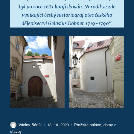
byl po roce 1621 konfiskován. Narodil se zde
vynikající český historiograf otec českého
dějepisectví Gelasius Dobner 1719-1790“.
Autor:
Publikováno:
Rubriky:
Václav Bártík
18. 10. 2020
Pražské paláce, domy a
stavby