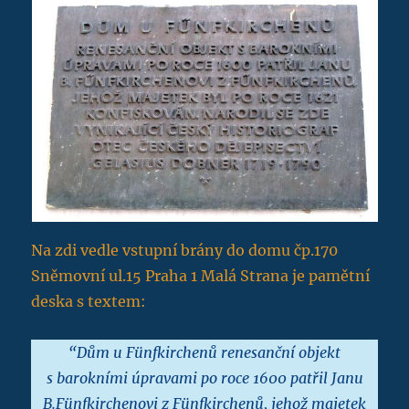
Na zdi vedle vstupní brány do domu čp.170
Sněmovní ul.15 Praha 1 Malá Strana je pamětní
deska s textem:
“Dům u Fünfkirchenů renesanční objekt
s barokními úpravami po roce 1600 patřil Janu
B.Fünfkirchenovi z Fünfkirchenů, jehož majetek