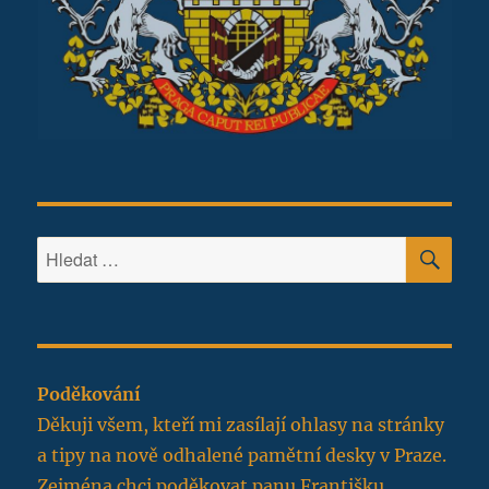
HLE
Hledat:
Poděkování
Děkuji všem, kteří mi zasílají ohlasy na stránky
a tipy na nově odhalené pamětní desky v Praze.
Zejména chci poděkovat panu Františku