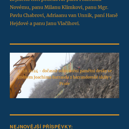
Novému, panu Milanu Klimkovi, panu Mgr.
Pavlu Chabrovi, Adriaanu van Unnik, paní Haně
Hejdové a panu Janu Vlačihovi.
25.10.2024 - dočasné odstranění pamětní desky se
jménem Joachima Barranda z barrandovské skály v
Praze
NEJNOVĚJŠÍ PŘÍSPĚVKY: