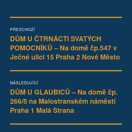
Navigace
PŘEDCHOZÍ
pro
DŮM U ČTRNÁCTI SVATÝCH
Předchozí
POMOCNÍKŮ – Na domě čp.547 v
příspěvek:
příspěvek
Ječné ulici 15 Praha 2 Nové Město
NÁSLEDUJÍCÍ
DŮM U GLAUBICŮ – Na domě čp.
Následující
266/5 na Malostranském náměstí
příspěvek:
Praha 1 Malá Strana