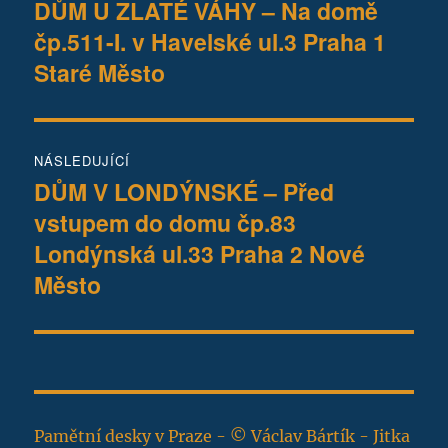
pro
DŮM U ZLATÉ VÁHY – Na domě
Předchozí
čp.511-I. v Havelské ul.3 Praha 1
příspěvek:
příspěvek
Staré Město
NÁSLEDUJÍCÍ
DŮM V LONDÝNSKÉ – Před
Následující
vstupem do domu čp.83
příspěvek:
Londýnská ul.33 Praha 2 Nové
Město
Pamětní desky v Praze - © Václav Bártík - Jitka