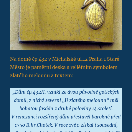
Na domě čp.432 v Michalské ul.12 Praha 1 Staré
Město je pamětní deska s reliéfním symbolem
zlatého melounu a textem:
„Dům čp.432/I. vznikl ze dvou původně gotických
domů, z nichž severní „U zlatého melounu“ měl
bohatou fasádu z druhé poloviny 14.století.
V renezanci rozšířený dům přestavěl barokně před
1750 R.hr.Chotek. V roce 1760 získal i sousední,