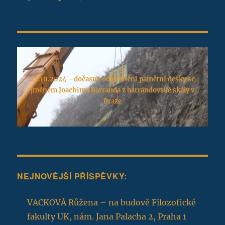
25.10.2024 - dočasné odstranění pamětní desky se
jménem Joachima Barranda z barrandovské skály v
Praze
NEJNOVĚJŠÍ PŘÍSPĚVKY:
VACKOVÁ Růžena – na budově Filozofické
fakulty UK, nám. Jana Palacha 2, Praha 1