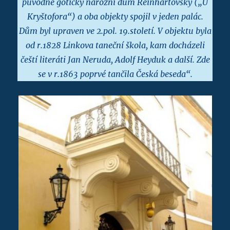
původně gotický nárožní dům Reinhartovský („U
Kryštofora“) a oba objekty spojil v jeden palác.
Dům byl upraven ve 2.pol. 19.století. V objektu byla
od r.1828 Linkova taneční škola, kam docházeli
čeští literáti Jan Neruda, Adolf Heyduk a další. Zde
se v r.1863 poprvé tančila Česká beseda“.