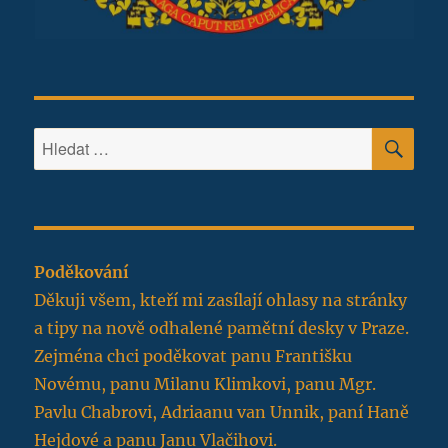
HLE
Hledat:
Poděkování
Děkuji všem, kteří mi zasílají ohlasy na stránky
a tipy na nově odhalené pamětní desky v Praze.
Zejména chci poděkovat panu Františku
Novému, panu Milanu Klimkovi, panu Mgr.
Pavlu Chabrovi, Adriaanu van Unnik, paní Haně
Hejdové a panu Janu Vlačihovi.