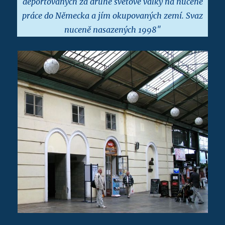
deportovaných za druhé světové války na nucené
práce do Německa a jím okupovaných zemí. Svaz
nuceně nasazených 1998″