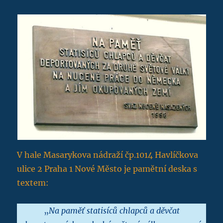
V hale Masarykova nádraží čp.1014 Havlíčkova
ulice 2 Praha 1 Nové Město je pamětní deska s
textem:
„
Na paměť statisíců chlapců a děvčat