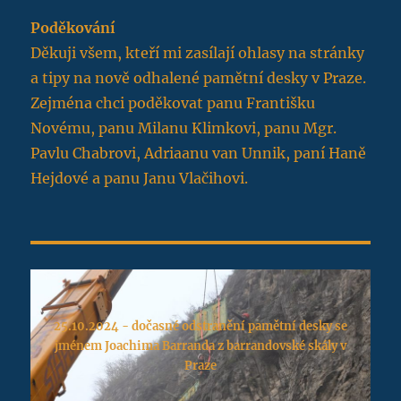
Poděkování
Děkuji všem, kteří mi zasílají ohlasy na stránky
a tipy na nově odhalené pamětní desky v Praze.
Zejména chci poděkovat panu Františku
Novému, panu Milanu Klimkovi, panu Mgr.
Pavlu Chabrovi, Adriaanu van Unnik, paní Haně
Hejdové a panu Janu Vlačihovi.
25.10.2024 - dočasné odstranění pamětní desky se
jménem Joachima Barranda z barrandovské skály v
Praze