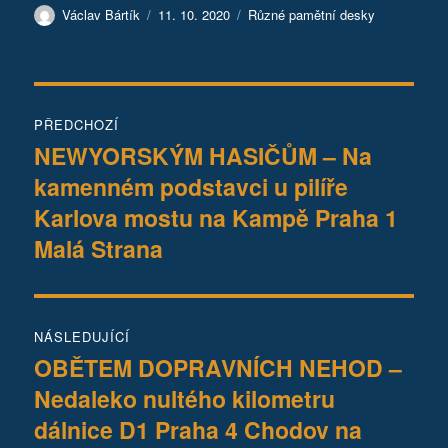
Autor:
Publikováno:
Rubriky:
Václav Bártík
11. 10. 2020
Různé pamětní desky
Navigace
PŘEDCHOZÍ
pro
NEWYORSKÝM HASIČŮM – Na
Předchozí
kamenném podstavci u pilíře
příspěvek:
příspěvek
Karlova mostu na Kampě Praha 1
Malá Strana
NÁSLEDUJÍCÍ
OBĚTEM DOPRAVNÍCH NEHOD –
Následující
Nedaleko nultého kilometru
příspěvek:
dálnice D1 Praha 4 Chodov na