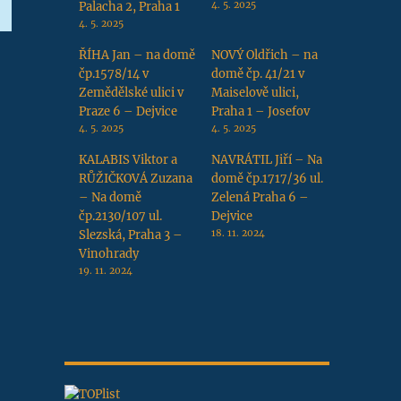
Palacha 2, Praha 1
4. 5. 2025
4. 5. 2025
ŘÍHA Jan – na domě
NOVÝ Oldřich – na
čp.1578/14 v
domě čp. 41/21 v
Zemědělské ulici v
Maiselově ulici,
Praze 6 – Dejvice
Praha 1 – Josefov
4. 5. 2025
4. 5. 2025
KALABIS Viktor a
NAVRÁTIL Jiří – Na
RŮŽIČKOVÁ Zuzana
domě čp.1717/36 ul.
– Na domě
Zelená Praha 6 –
čp.2130/107 ul.
Dejvice
Slezská, Praha 3 –
18. 11. 2024
Vinohrady
19. 11. 2024