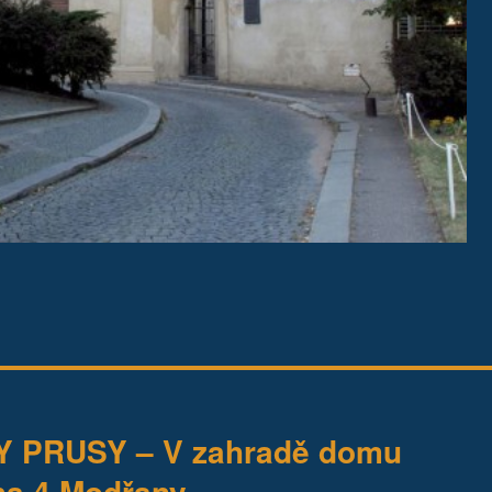
PRUSY – V zahradě domu
aha 4 Modřany