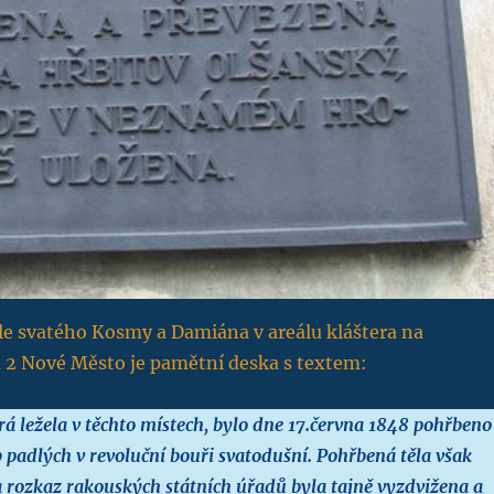
le svatého Kosmy a Damiána v areálu kláštera na
 2 Nové Město je pamětní deska s textem:
rá ležela v těchto místech, bylo dne 17.června 1848 pohřbeno
 padlých v revoluční bouři svatodušní. Pohřbená těla však
 rozkaz rakouských státních úřadů byla tajně vyzdvižena a