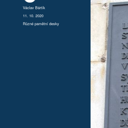
Autor:
Václav Bártík
Publikováno:
11. 10. 2020
Rubriky:
Různé pamětní desky