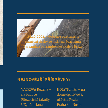
25.10.2024 - dočasné odstranění
pamětní desky se jménem Joachima
Barranda z barrandovské skály v Praze
NEJNOVĚJŠÍ PŘÍSPĚVKY:
VACKOVÁ Růžena –
HOLÝ Tomáš – na
na budově
domě čp. 1090/3,
Filozofické fakulty
ul.Petra Rezka,
UK, nám. Jana
Praha 4 – Nusle