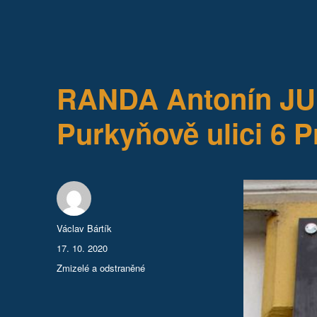
RANDA Antonín JUD
Purkyňově ulici 6 
Autor:
Václav Bártík
Publikováno:
17. 10. 2020
Rubriky:
Zmizelé a odstraněné