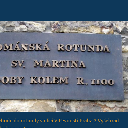
hodu do rotundy v ulici V Pevnosti Praha 2 Vyšehrad