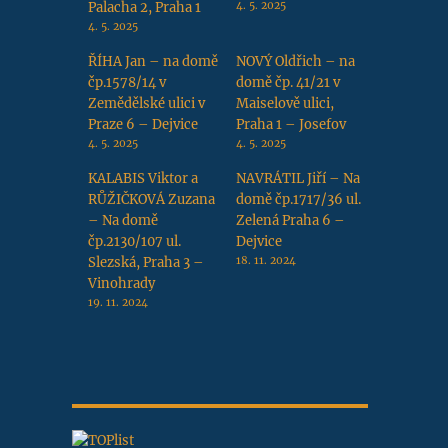
Palacha 2, Praha 1
4. 5. 2025
4. 5. 2025
ŘÍHA Jan – na domě
NOVÝ Oldřich – na
čp.1578/14 v
domě čp. 41/21 v
Zemědělské ulici v
Maiselově ulici,
Praze 6 – Dejvice
Praha 1 – Josefov
4. 5. 2025
4. 5. 2025
KALABIS Viktor a
NAVRÁTIL Jiří – Na
RŮŽIČKOVÁ Zuzana
domě čp.1717/36 ul.
– Na domě
Zelená Praha 6 –
čp.2130/107 ul.
Dejvice
Slezská, Praha 3 –
18. 11. 2024
Vinohrady
19. 11. 2024