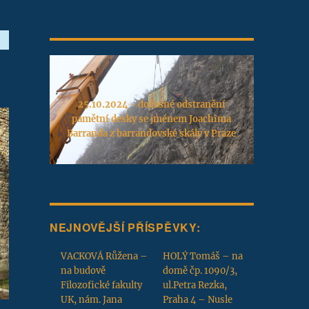
25.10.2024 - dočasné odstranění
pamětní desky se jménem Joachima
Barranda z barrandovské skály v Praze
NEJNOVĚJŠÍ PŘÍSPĚVKY:
VACKOVÁ Růžena –
HOLÝ Tomáš – na
na budově
domě čp. 1090/3,
Filozofické fakulty
ul.Petra Rezka,
UK, nám. Jana
Praha 4 – Nusle