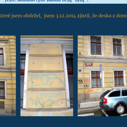
teré jsem obdržel, jsem 3.12.2014 zjistil, že deska z dom