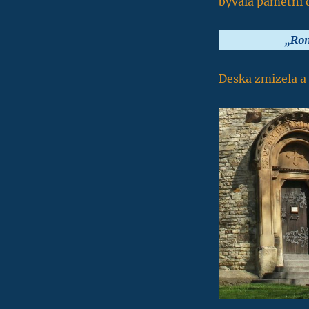
bývala pamětní 
„Rom
Deska zmizela a