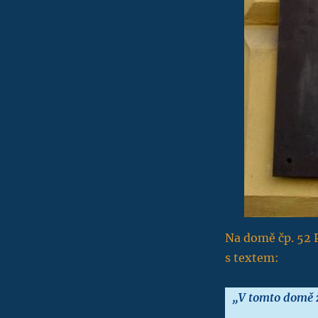
Na domě čp. 52 
s textem:
„V tomto domě ž