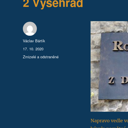
2 Vyšehrad
Autor:
Václav Bártík
Publikováno:
17. 10. 2020
Rubriky:
Zmizelé a odstraněné
Napravo vedle vc