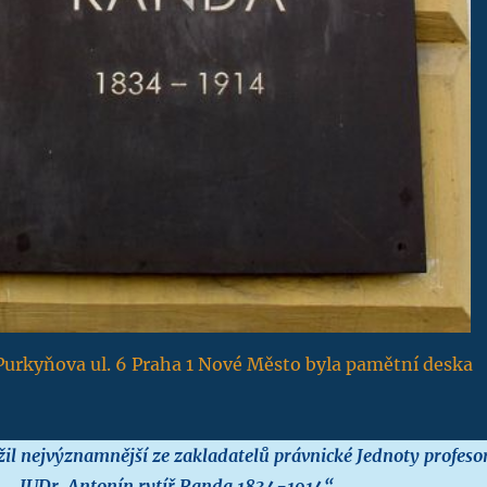
Purkyňova ul. 6 Praha 1 Nové Město byla pamětní deska
il nejvýznamnější ze zakladatelů právnické Jednoty profeso
JUDr. Antonín rytíř Randa 1834-1914“
.