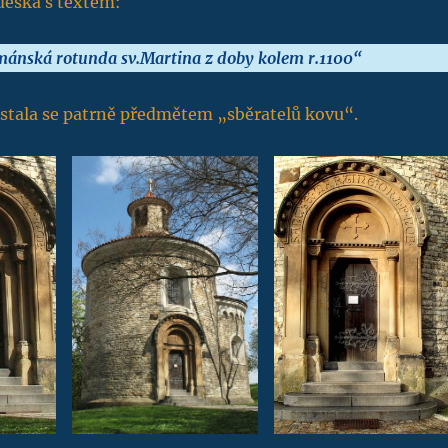
deska s textem:
ánská rotunda sv.Martina z doby kolem r.1100“
 stala se patrně předmětem „sběratelů kovu“.