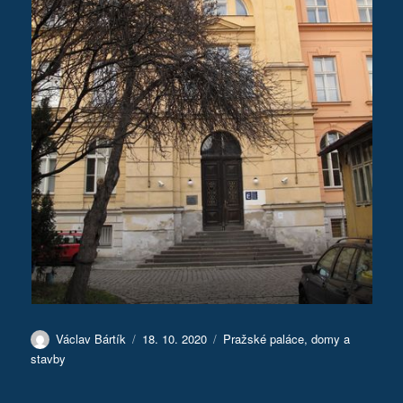
Autor:
Publikováno:
Rubriky:
Václav Bártík
18. 10. 2020
Pražské paláce, domy a
stavby