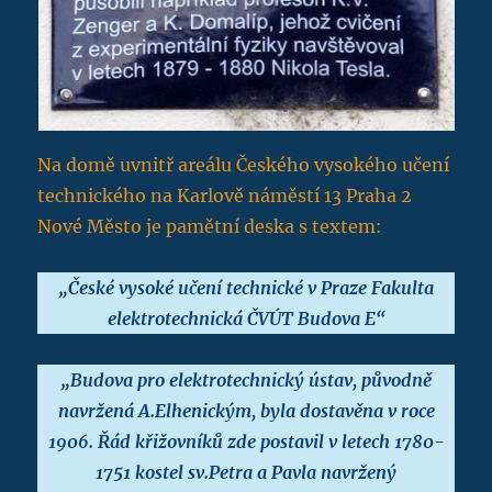
Na domě uvnitř areálu Českého vysokého učení
technického na Karlově náměstí 13 Praha 2
Nové Město je pamětní deska s textem:
„České vysoké učení technické v Praze Fakulta
elektrotechnická ČVÚT Budova E“
„Budova pro elektrotechnický ústav, původně
navržená A.Elhenickým, byla dostavěna v roce
1906. Řád křižovníků zde postavil v letech 1780-
1751 kostel sv.Petra a Pavla navržený