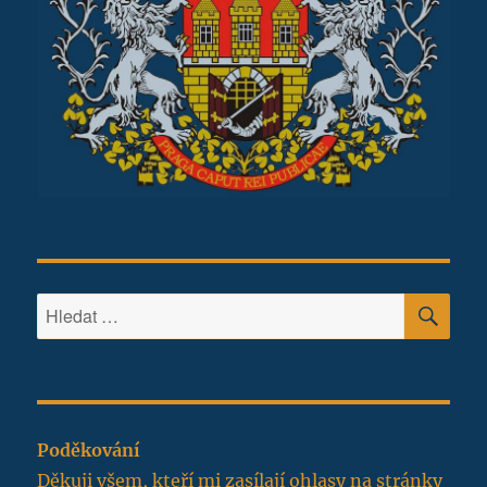
HLE
Hledat:
Poděkování
Děkuji všem, kteří mi zasílají ohlasy na stránky