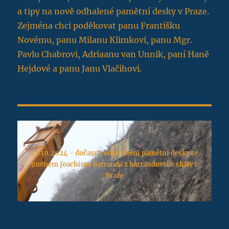
a tipy na nově odhalené pamětní desky v Praze.
Zejména chci poděkovat panu Františku
Novému, panu Milanu Klimkovi, panu Mgr.
Pavlu Chabrovi, Adriaanu van Unnik, paní Haně
Hejdové a panu Janu Vlačihovi.
25.10.2024 - dočasné odstranění pamětní desky se
jménem Joachima Barranda z barrandovské skály v
Praze