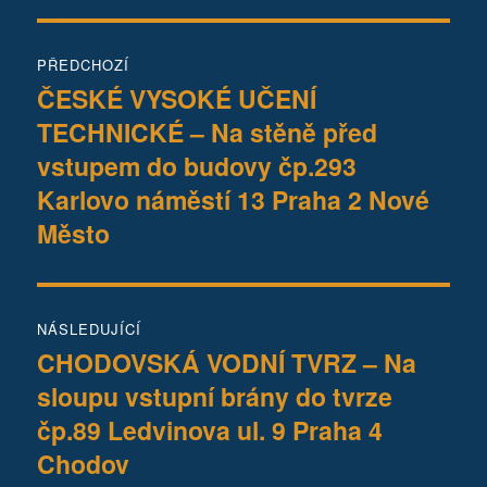
Navigace
PŘEDCHOZÍ
pro
ČESKÉ VYSOKÉ UČENÍ
Předchozí
TECHNICKÉ – Na stěně před
příspěvek:
příspěvek
vstupem do budovy čp.293
Karlovo náměstí 13 Praha 2 Nové
Město
NÁSLEDUJÍCÍ
CHODOVSKÁ VODNÍ TVRZ – Na
Následující
sloupu vstupní brány do tvrze
příspěvek:
čp.89 Ledvinova ul. 9 Praha 4
Chodov