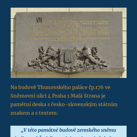
Na budově Thunovského paláce čp.176 ve
Sněmovní ulici 4 Praha 1 Malá Strana je
pamětní deska s česko-slovenským státním
znakem a s textem:
„V této památné budově zemského sněmu