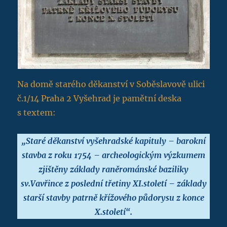
Na domě starého děkanství v Soběslavově ulici
č.1/14 Praha 2 Vyšehrad je pamětní deska
s textem:
„Staré děkanství vyšehradské kapituly – barokní
stavba z roku 1754 – archeologickým výzkumem
zjištěny základy raněrománské baziliky
sv.Vavřince z poslední třetiny XI.století – základy
starší stavby patrně křížového půdorysu z konce
X.století“.