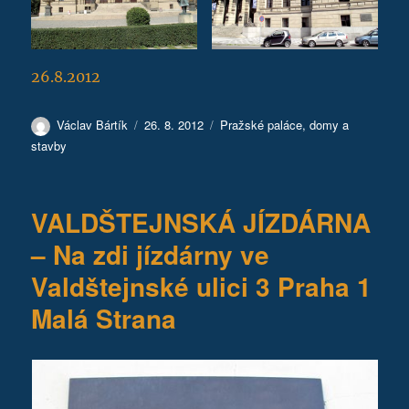
26.8.2012
Autor:
Publikováno:
Rubriky:
Václav Bártík
26. 8. 2012
Pražské paláce, domy a
stavby
VALDŠTEJNSKÁ JÍZDÁRNA
– Na zdi jízdárny ve
Valdštejnské ulici 3 Praha 1
Malá Strana