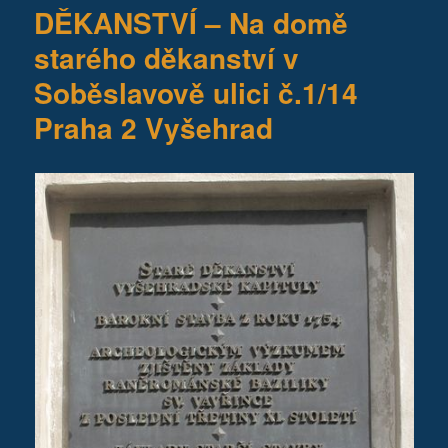
DĚKANSTVÍ – Na domě
starého děkanství v
Soběslavově ulici č.1/14
Praha 2 Vyšehrad