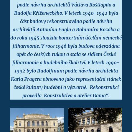
podle návrhu architektů Václava Roštlapila a
Rudolfa Kříženeckého.
V letech 1940-1942 byla
část budovy rekonstruována podle návrhu
architektů Antonína Engla a Bohumíra Kozáka a
do roku 1945 sloužila koncertním účelům německé
filharmonie. V roce 1946 byla budova odevzdána
opět do českých rukou a stala se sídlem České
filharmonie a hudebního školství.
V letech 1990-
1992 bylo Rudolfinum podle návrhu architekta
Karla Pragera obnoveno jako representační stánek
české kultury hudební a výtvarné. Rekonstrukci
provedla Konstruktiva a atelier Gama“.