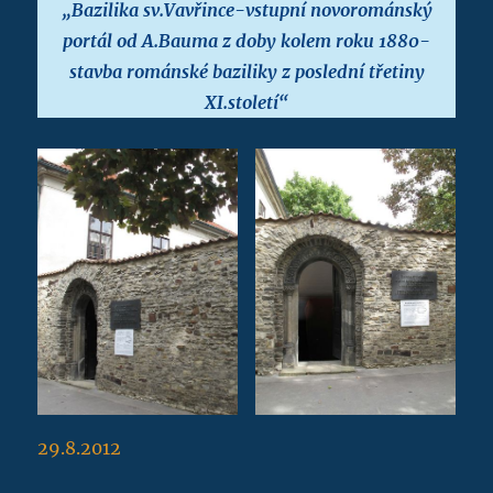
„Bazilika sv.Vavřince-vstupní novorománský
portál od A.Bauma z doby kolem roku 1880-
stavba románské baziliky z poslední třetiny
XI.století“
29.8.2012