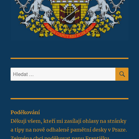
HLE
Hledat:
Poděkování
Děkuji všem, kteří mi zasílají ohlasy na stránky
a tipy na nově odhalené pamětní desky v Praze.
Zejména chci poděkovat panu Františku