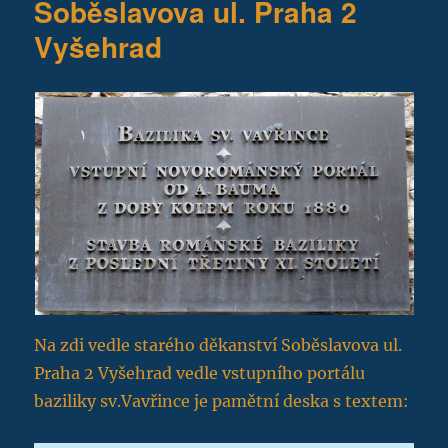
Soběslavova ul. Praha 2
Vyšehrad
Na zdi vedle starého děkanství Soběslavova ul.
Praha 2 Vyšehrad vedle vstupního portálu
baziliky sv.Vavřince je pamětní deska s textem: