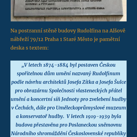
Na postranní stěně budovy Rudolfina na Alšově
nábřeží 79/12 Praha 1 Staré Město je pamětní
deska s textem:
„V letech 1874-1884 byl postaven Českou
spořitelnou dům umění nazvaný Rudolfinum
podle návrhu architektů Josefa Zítka a Josefa Šulce
pro obrazárnu Společnosti vlasteneckých přátel
umění a koncertní síň Jednoty pro zvelebení hudby
v Čechách, dále pro Uměleckoprůmyslové muzeum
a konservatoř hudby. V letech 1919-1939 byla
budova přestavěna pro Poslaneckou sněmovnu
Národního shromáždění Československé republiky