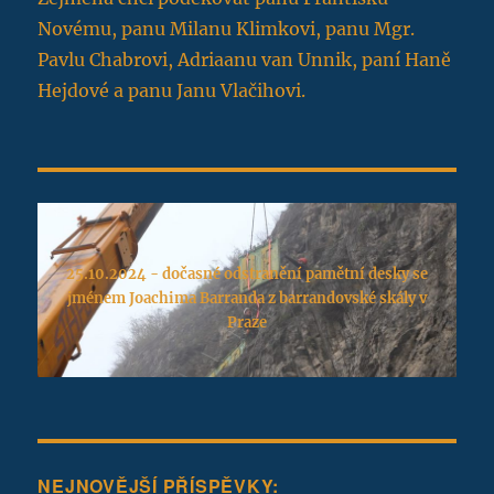
Novému, panu Milanu Klimkovi, panu Mgr.
Pavlu Chabrovi, Adriaanu van Unnik, paní Haně
Hejdové a panu Janu Vlačihovi.
25.10.2024 - dočasné odstranění pamětní desky se
jménem Joachima Barranda z barrandovské skály v
Praze
NEJNOVĚJŠÍ PŘÍSPĚVKY: