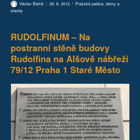
Autor:
Publikováno:
Rubriky:
Václav Bártík
29. 8. 2012
Pražské paláce, domy a
stavby
RUDOLFINUM – Na
postranní stěně budovy
Rudolfina na Alšově nábřeží
79/12 Praha 1 Staré Město