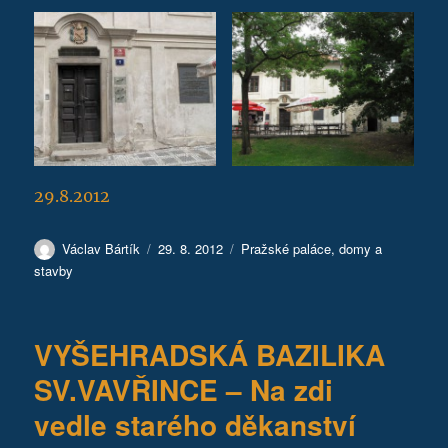
29.8.2012
Autor:
Publikováno:
Rubriky:
Václav Bártík
29. 8. 2012
Pražské paláce, domy a
stavby
VYŠEHRADSKÁ BAZILIKA
SV.VAVŘINCE – Na zdi
vedle starého děkanství